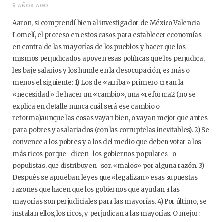
9 AÑOS AGO
Aaron, si comprendí bien al investigador de México Valencia
Lomelí, el proceso en estos casos para establecer economías
en contra de las mayorías de los pueblos y hacer que los
mismos perjudicados apoyen esas políticas que los perjudica,
les baje salarios y los hunde en la desocupación, es más o
menos el siguiente: 1) Los de «arriba» primero crean la
«necesidad» de hacer un «cambio», una «reforma2 (no se
explica en detalle nunca cuál será ese cambio o
reforma)aunque las cosas vayan bien, o vayan mejor que antes
para pobres y asalariados (con las corruptelas inevitables). 2) Se
convence a los pobres y a los del medio que deben votar a los
más ricos porque -dicen- los gobiernos populares -o
populistas, que distribuyen- son «malos» por alguna razón. 3)
Después se aprueban leyes que «legalizan» esas supuestas
razones que hacen que los gobiernos que ayudan a las
mayorías son perjudiciales para las mayorías. 4) Por último, se
instalan ellos, los ricos, y perjudican a las mayorías. O mejor: