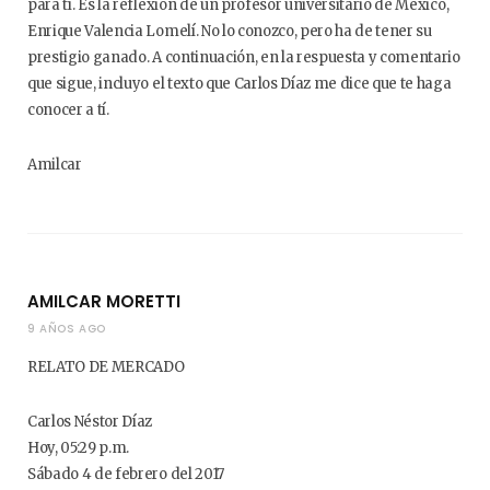
para tí. Es la reflexión de un profesor universitario de México,
Enrique Valencia Lomelí. No lo conozco, pero ha de tener su
prestigio ganado. A continuación, en la respuesta y comentario
que sigue, incluyo el texto que Carlos Díaz me dice que te haga
conocer a tí.
Amilcar
AMILCAR MORETTI
9 AÑOS AGO
RELATO DE MERCADO
Carlos Néstor Díaz
Hoy, 05:29 p.m.
Sábado 4 de febrero del 2017