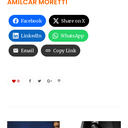
AMÍLCAR MORETTI
Facebook
Share on X
LinkedIn
WhatsApp
Email
Copy Link
0