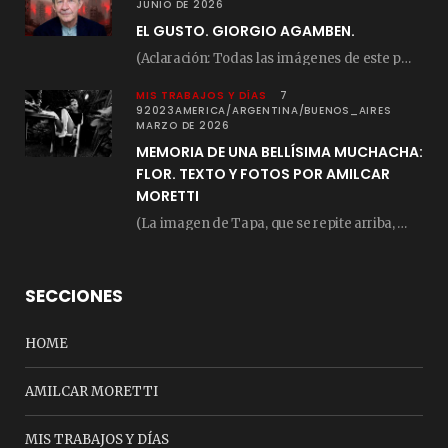
JUNIO DE 2026
EL GUSTO. GIORGIO AGAMBEN.
(Aclaración: Todas las imágenes de este posteo fueron tomadas de Bloghemia.com, y todos los…
MIS TRABAJOS Y DÍAS
7
92023AMERICA/ARGENTINA/BUENOS_AIRES
MARZO DE 2026
MEMORIA DE UNA BELLÍSIMA MUCHACHA:
FLOR. TEXTO Y FOTOS POR AMILCAR
MORETTI
(La imagen de Tapa, que se repite arriba, fue compuesta por Amilcar Moretti el viernes…
SECCIONES
HOME
AMILCAR MORETTI
MIS TRABAJOS Y DÍAS