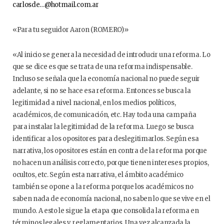
carlosde…@hotmail.com.ar
«Para tu seguidor Aaron (ROMERO)»
«Al inicio se genera la necesidad de introducir una reforma. Lo
que se dice es que se trata de una reforma indispensable.
Incluso se señala que la economía nacional no puede seguir
adelante, si no se hace esa reforma. Entonces se busca la
legitimidad a nivel nacional, en los medios políticos,
académicos, de comunicación, etc. Hay toda una campaña
para instalar la legitimidad de la reforma. Luego se busca
identificar a los opositores para deslegitimarlos. Según esa
narrativa, los opositores están en contra de la reforma porque
no hacen un análisis correcto, porque tienen intereses propios,
ocultos, etc. Según esta narrativa, el ámbito académico
también se opone a la reforma porque los académicos no
saben nada de economía nacional, no saben lo que se vive en el
mundo. A esto le sigue la etapa que consolida la reforma en
términos legales y reglamentarios. Una vez alcanzada la