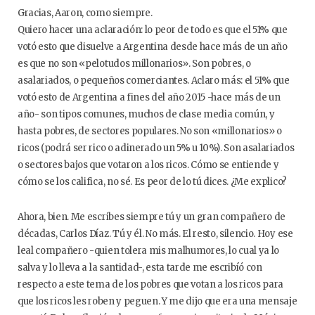
Gracias, Aaron, como siempre.
Quiero hacer una aclaración: lo peor de todo es que el 51% que
votó esto que disuelve a Argentina desde hace más de un año
es que no son «pelotudos millonarios». Son pobres, o
asalariados, o pequeños comerciantes. Aclaro más: el 51% que
votó esto de Argentina a fines del año 2015 -hace más de un
año- son tipos comunes, muchos de clase media común, y
hasta pobres, de sectores populares. No son «millonarios» o
ricos (podrá ser rico o adinerado un 5% u 10%). Son asalariados
o sectores bajos que votaron a los ricos. Cómo se entiende y
cómo se los califica, no sé. Es peor de lo tú dices. ¿Me explico?
Ahora, bien. Me escribes siempre tú y un gran compañero de
décadas, Carlos Díaz. Tú y él. No más. El resto, silencio. Hoy ese
leal compañero -quien tolera mis malhumores, lo cual ya lo
salva y lo lleva a la santidad-, esta tarde me escribíó con
respecto a este tema de los pobres que votan a los ricos para
que los ricos les roben y peguen. Y me dijo que era una mensaje