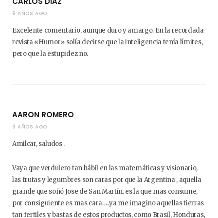
CARLOS DIAZ
9 AÑOS AGO
Excelente comentario, aunque duro y amargo. En la recordada
revista «Humor» solía decirse que la inteligencia tenía límites,
pero que la estupidez no.
AARON ROMERO
9 AÑOS AGO
Amilcar, saludos .
Vaya que verdulero tan hábil en las matemáticas y visionario,
las frutas y legumbres son caras por que la Argentina , aquella
grande que soñó Jose de San Martín. es la que mas consume,
por consiguiente es mas cara…..ya me imagino aquellas tierras
tan fertiles y bastas de estos productos, como Brasil, Honduras,