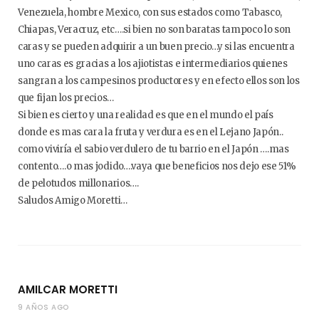
Venezuela, hombre Mexico, con sus estados como Tabasco,
Chiapas, Veracruz, etc….si bien no son baratas tampoco lo son
caras y se pueden adquirir a un buen precio…y si las encuentra
uno caras es gracias a los ajiotistas e intermediarios quienes
sangran a los campesinos productores y en efecto ellos son los
que fijan los precios…
Si bien es cierto y una realidad es que en el mundo el país
donde es mas cara la fruta y verdura es en el Lejano Japón..
como viviría el sabio verdulero de tu barrio en el Japón ….mas
contento….o mas jodido….vaya que beneficios nos dejo ese 51%
de pelotudos millonarios….
Saludos Amigo Moretti…
AMILCAR MORETTI
9 AÑOS AGO