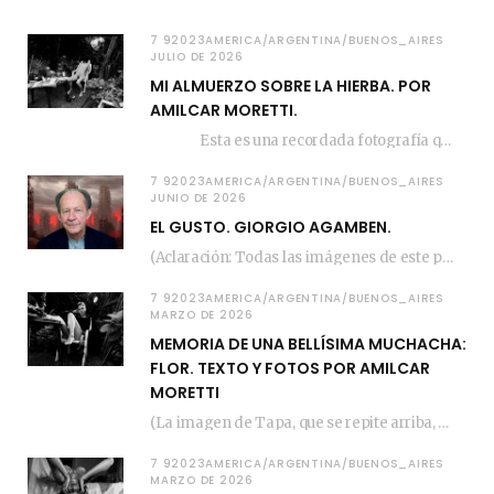
7 92023AMERICA/ARGENTINA/BUENOS_AIRES
JULIO DE 2026
MI ALMUERZO SOBRE LA HIERBA. POR
AMILCAR MORETTI.
Esta es una recordada fotografía que registré…
7 92023AMERICA/ARGENTINA/BUENOS_AIRES
JUNIO DE 2026
EL GUSTO. GIORGIO AGAMBEN.
(Aclaración: Todas las imágenes de este posteo fueron tomadas de Bloghemia.com, y todos los…
7 92023AMERICA/ARGENTINA/BUENOS_AIRES
MARZO DE 2026
MEMORIA DE UNA BELLÍSIMA MUCHACHA:
FLOR. TEXTO Y FOTOS POR AMILCAR
MORETTI
(La imagen de Tapa, que se repite arriba, fue compuesta por Amilcar Moretti el viernes…
7 92023AMERICA/ARGENTINA/BUENOS_AIRES
MARZO DE 2026