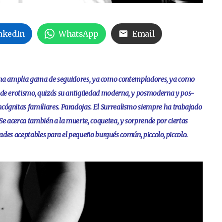
nkedIn
WhatsApp
Email
 una amplia gama de seguidores, ya como contempladores, ya como
ga de erotismo, quizás su antigüedad moderna, y posmoderna y pos-
incógnitas familiares. Paradojas. El Surrealismo siempre ha trabajado
e acerca también a la muerte, coquetea, y sorprende por ciertas
des aceptables para el pequeño burgués común, piccolo, piccolo.