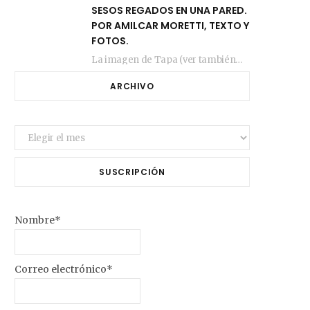
SESOS REGADOS EN UNA PARED.
POR AMILCAR MORETTI, TEXTO Y
FOTOS.
La imagen de Tapa (ver también más arriba) fue compuesta en estos días de febrero…
ARCHIVO
Archivo
SUSCRIPCIÓN
Nombre*
Correo electrónico*