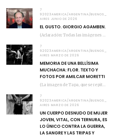
7
92023AMERICA/ARGENTINA/BUENOS_
AIRES JUNIO DE 2026
EL GUSTO. GIORGIO AGAMBEN.
(Aclaración: Todas las imágenes de este posteo fueron tomadas de Bloghemia.com, y todos los…
7
92023AMERICA/ARGENTINA/BUENOS_
AIRES MARZO DE 2026
MEMORIA DE UNA BELLÍSIMA
MUCHACHA: FLOR. TEXTO Y
FOTOS POR AMILCAR MORETTI
(La imagen de Tapa, que se repite arriba, fue compuesta por Amilcar Moretti el viernes…
7
92023AMERICA/ARGENTINA/BUENOS_
AIRES MARZO DE 2026
UN CUERPO DESNUDO DE MUJER
JOVEN, VITAL, CON TERNURA, ES
LO ÚNICO CONTRA LA GUERRA,
LA SANGRE Y LAS TRIPAS Y