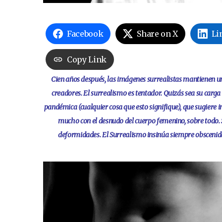
Facebook
Share on X
Li
Copy Link
Cien años después, las imágenes surrealistas mantienen
creadores. El surrealismo es tentador. Quizás sea su car
pandémica (cualquier cosa que esto signifique), que sugiere 
mucho con el desnudo del cuerpo femenino, sobre todo. S
deformidades. El Surrealismo insinúa siempre obscenida