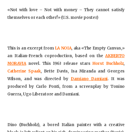
«Not with love – Not with money – They cannot satisfy
themselves or each other!» (U.S. movie poster)
This is an excerpt from
LA NOIA
, aka «The Empty Canvas,»
an Italian-French coproduction, based on the
AKBERTO
MORAVIA
novel. This 1963 release stars
Horst Buchhol
z
,
Catherine Spaak
, Bette Davis, Isa Miranda and Georges
Wilson, and was directed by
Damiano Damiani
. It was
produced by Carlo Ponti, from a screenplay by Tonino
Guerra, Ugo Liberatore and Damiani.
Dino (Buchholz), a bored Italian painter with a creative