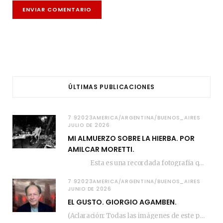
ÚLTIMAS PUBLICACIONES
7 92023AMERICA/ARGENTINA/BUENOS_AIRES
JULIO DE 2026
MI ALMUERZO SOBRE LA HIERBA. POR
AMILCAR MORETTI.
Esta es una recordada fotografía que registré…
7 92023AMERICA/ARGENTINA/BUENOS_AIRES
JUNIO DE 2026
EL GUSTO. GIORGIO AGAMBEN.
(Aclaración: Todas las imágenes de este posteo fueron tomadas de Bloghemia.com, y todos los…