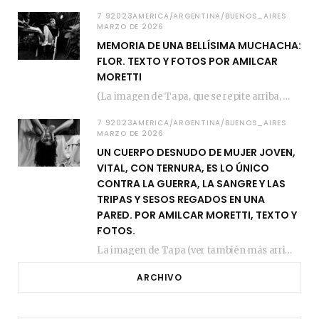
7 92023AMERICA/ARGENTINA/BUENOS_AIRES
MARZO DE 2026
MEMORIA DE UNA BELLÍSIMA MUCHACHA:
FLOR. TEXTO Y FOTOS POR AMILCAR
MORETTI
(La imagen de Tapa, que se repite arriba, fue compuesta por Amilcar Moretti el viernes…
7 92023AMERICA/ARGENTINA/BUENOS_AIRES
MARZO DE 2026
UN CUERPO DESNUDO DE MUJER JOVEN,
VITAL, CON TERNURA, ES LO ÚNICO
CONTRA LA GUERRA, LA SANGRE Y LAS
TRIPAS Y SESOS REGADOS EN UNA
PARED. POR AMILCAR MORETTI, TEXTO Y
FOTOS.
La imagen de Tapa (ver también más arriba) fue compuesta en estos días de febrero…
ARCHIVO