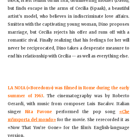
block, is left reliant on his rich, domineering mother (Davis),
but finds escape in the arms of Cecilia (Spaak), a beautiful
artist’s model, who believes in indiscriminate love affairs.
Smitten with the captivating young woman, Dino proposes
marriage, but Cecilia rejects his offer and runs off with a
romantic rival. Finally realizing that his feelings for her will
never be reciprocated, Dino takes a desperate measure to
end his relationship with Cecilia — as well as everything else.
LA NOIA («Boredom») was filmed in Rome during the early
summer of 1963
. The cinematography was by Roberto
Gerardi, with music from composer Luis Bacalov. Italian
singer
Rita Pavone
performed the pop song
«Che
m’importa del mondo»
for the movie. She rerecorded it as
«Now That You’re Gone» for the film’s English-language
version.