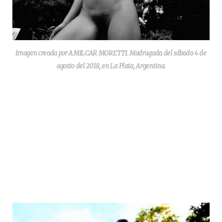
Imagen creada por AMILCAR MORETTI. Madrugada del sábado 4 de
agosto del 2018, en La Plata, Argentina.