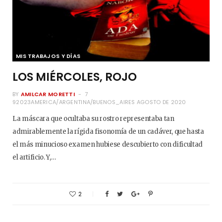
MIS TRABAJOS Y DÍAS
LOS MIÉRCOLES, ROJO
BY
AMILCAR MORETTI
7
92023AMERICA/ARGENTINA/BUENOS_AIRES AGOSTO DE 2020
La máscara que ocultaba su rostro representaba tan
admirablemente la rígida fisonomía de un cadáver, que hasta
el más minucioso examen hubiese descubierto con dificultad
el artificio. Y,…
2