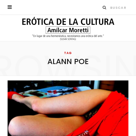
ROWSI
TAG
ALANN POE