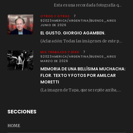
Esta es una recordada fotografía que registré…
OTROS Y OTRAS
7
92023AMERICA/ARGENTINA/BUENOS_AIRES
JUNIO DE 2026
EL GUSTO. GIORGIO AGAMBEN.
(Aclaración: Todas las imágenes de este posteo fueron tomadas de Bloghemia.com, y todos los…
MIS TRABAJOS Y DÍAS
7
92023AMERICA/ARGENTINA/BUENOS_AIRES
MARZO DE 2026
MEMORIA DE UNA BELLÍSIMA MUCHACHA:
FLOR. TEXTO Y FOTOS POR AMILCAR
MORETTI
(La imagen de Tapa, que se repite arriba, fue compuesta por Amilcar Moretti el viernes…
SECCIONES
HOME