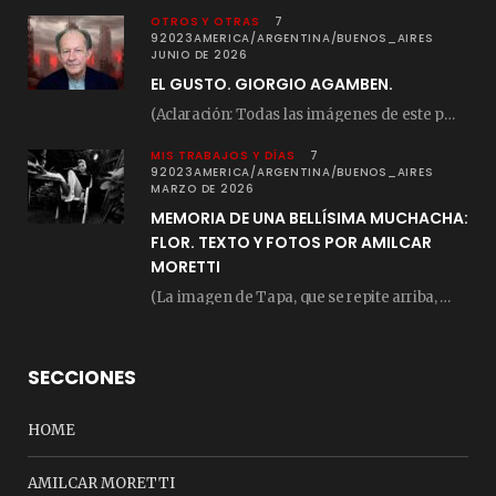
OTROS Y OTRAS
7
92023AMERICA/ARGENTINA/BUENOS_AIRES
JUNIO DE 2026
EL GUSTO. GIORGIO AGAMBEN.
(Aclaración: Todas las imágenes de este posteo fueron tomadas de Bloghemia.com, y todos los…
MIS TRABAJOS Y DÍAS
7
92023AMERICA/ARGENTINA/BUENOS_AIRES
MARZO DE 2026
MEMORIA DE UNA BELLÍSIMA MUCHACHA:
FLOR. TEXTO Y FOTOS POR AMILCAR
MORETTI
(La imagen de Tapa, que se repite arriba, fue compuesta por Amilcar Moretti el viernes…
SECCIONES
HOME
AMILCAR MORETTI