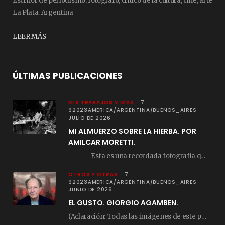
Escritor de periodismo, fotógrafo, crítico de la cultura, cine, arte
La Plata. Argentina
LEER MÁS
ÚLTIMAS PUBLICACIONES
MIS TRABAJOS Y DÍAS
7
92023AMERICA/ARGENTINA/BUENOS_AIRES
JULIO DE 2026
MI ALMUERZO SOBRE LA HIERBA. POR
AMILCAR MORETTI.
Esta es una recordada fotografía que registré…
OTROS Y OTRAS
7
92023AMERICA/ARGENTINA/BUENOS_AIRES
JUNIO DE 2026
EL GUSTO. GIORGIO AGAMBEN.
(Aclaración: Todas las imágenes de este posteo fueron tomadas de Bloghemia.com, y todos los…