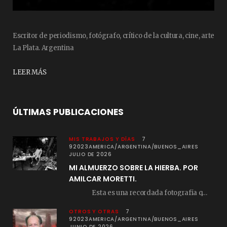
Escritor de periodismo, fotógrafo, crítico de la cultura, cine, arte
La Plata. Argentina
LEER MÁS
ÚLTIMAS PUBLICACIONES
MIS TRABAJOS Y DÍAS
7
92023AMERICA/ARGENTINA/BUENOS_AIRES
JULIO DE 2026
MI ALMUERZO SOBRE LA HIERBA. POR
AMILCAR MORETTI.
Esta es una recordada fotografía que registré…
OTROS Y OTRAS
7
92023AMERICA/ARGENTINA/BUENOS_AIRES
JUNIO DE 2026