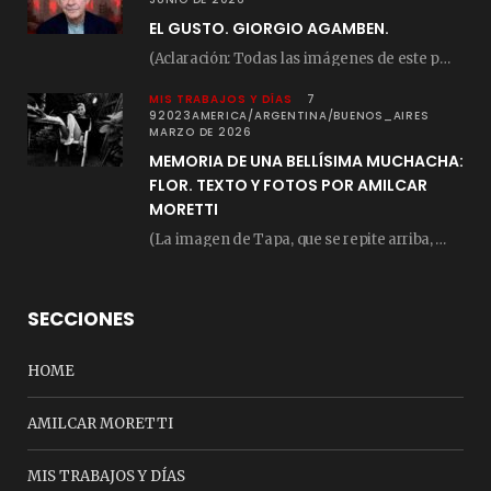
EL GUSTO. GIORGIO AGAMBEN.
(Aclaración: Todas las imágenes de este posteo fueron tomadas de Bloghemia.com, y todos los…
MIS TRABAJOS Y DÍAS
7
92023AMERICA/ARGENTINA/BUENOS_AIRES
MARZO DE 2026
MEMORIA DE UNA BELLÍSIMA MUCHACHA:
FLOR. TEXTO Y FOTOS POR AMILCAR
MORETTI
(La imagen de Tapa, que se repite arriba, fue compuesta por Amilcar Moretti el viernes…
SECCIONES
HOME
AMILCAR MORETTI
MIS TRABAJOS Y DÍAS