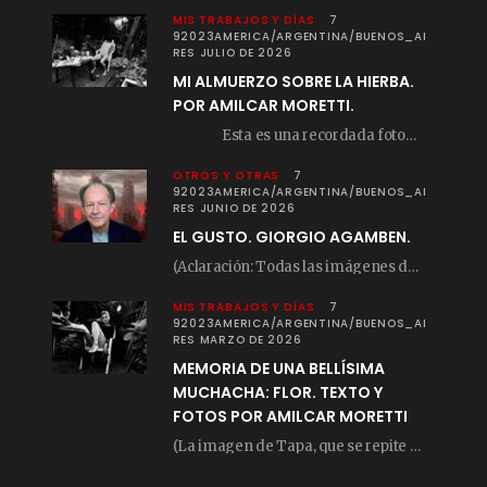
MIS TRABAJOS Y DÍAS
7
92023AMERICA/ARGENTINA/BUENOS_AI
RES JULIO DE 2026
MI ALMUERZO SOBRE LA HIERBA.
POR AMILCAR MORETTI.
Esta es una recordada fotografía que registré…
OTROS Y OTRAS
7
92023AMERICA/ARGENTINA/BUENOS_AI
RES JUNIO DE 2026
EL GUSTO. GIORGIO AGAMBEN.
(Aclaración: Todas las imágenes de este posteo fueron tomadas de Bloghemia.com, y todos los…
MIS TRABAJOS Y DÍAS
7
92023AMERICA/ARGENTINA/BUENOS_AI
RES MARZO DE 2026
MEMORIA DE UNA BELLÍSIMA
MUCHACHA: FLOR. TEXTO Y
FOTOS POR AMILCAR MORETTI
(La imagen de Tapa, que se repite arriba, fue compuesta por Amilcar Moretti el viernes…