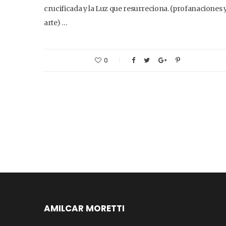
crucificada y la Luz que resurreciona. (profanaciones 
arte) …
0
AMILCAR MORETTI