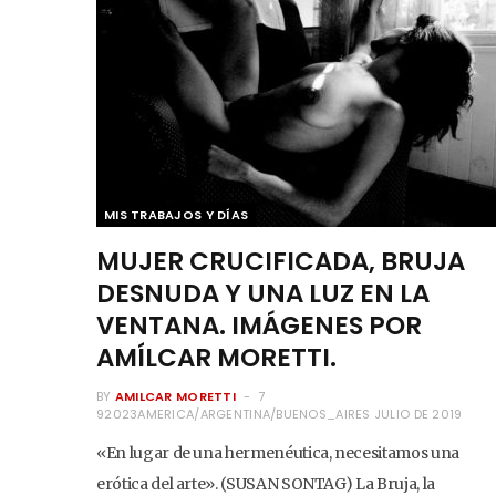
MIS TRABAJOS Y DÍAS
MUJER CRUCIFICADA, BRUJA
DESNUDA Y UNA LUZ EN LA
VENTANA. IMÁGENES POR
AMÍLCAR MORETTI.
BY
AMILCAR MORETTI
7
92023AMERICA/ARGENTINA/BUENOS_AIRES JULIO DE 2019
«En lugar de una hermenéutica, necesitamos una
erótica del arte». (SUSAN SONTAG) La Bruja, la