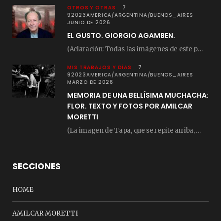
OTROS Y OTRAS
7
92023AMERICA/ARGENTINA/BUENOS_AIRES
JUNIO DE 2026
EL GUSTO. GIORGIO AGAMBEN.
(Aclaración: Todas las imágenes de este posteo fueron tomadas de Bloghemia.com, y todos los…
MIS TRABAJOS Y DÍAS
7
92023AMERICA/ARGENTINA/BUENOS_AIRES
MARZO DE 2026
MEMORIA DE UNA BELLÍSIMA MUCHACHA:
FLOR. TEXTO Y FOTOS POR AMILCAR
MORETTI
(La imagen de Tapa, que se repite arriba, fue compuesta por Amilcar Moretti el viernes…
SECCIONES
HOME
AMILCAR MORETTI