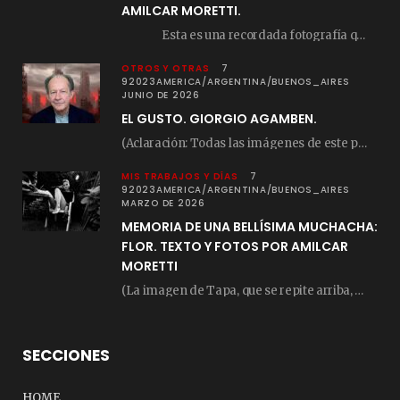
AMILCAR MORETTI.
Esta es una recordada fotografía que registré…
OTROS Y OTRAS
7
92023AMERICA/ARGENTINA/BUENOS_AIRES
JUNIO DE 2026
EL GUSTO. GIORGIO AGAMBEN.
(Aclaración: Todas las imágenes de este posteo fueron tomadas de Bloghemia.com, y todos los…
MIS TRABAJOS Y DÍAS
7
92023AMERICA/ARGENTINA/BUENOS_AIRES
MARZO DE 2026
MEMORIA DE UNA BELLÍSIMA MUCHACHA:
FLOR. TEXTO Y FOTOS POR AMILCAR
MORETTI
(La imagen de Tapa, que se repite arriba, fue compuesta por Amilcar Moretti el viernes…
SECCIONES
HOME