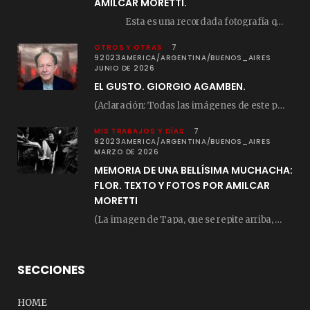
AMILCAR MORETTI.
Esta es una recordada fotografía que registré…
OTROS Y OTRAS
7
92023AMERICA/ARGENTINA/BUENOS_AIRES
JUNIO DE 2026
EL GUSTO. GIORGIO AGAMBEN.
(Aclaración: Todas las imágenes de este posteo fueron tomadas de Bloghemia.com, y todos los…
MIS TRABAJOS Y DÍAS
7
92023AMERICA/ARGENTINA/BUENOS_AIRES
MARZO DE 2026
MEMORIA DE UNA BELLÍSIMA MUCHACHA:
FLOR. TEXTO Y FOTOS POR AMILCAR
MORETTI
(La imagen de Tapa, que se repite arriba, fue compuesta por Amilcar Moretti el viernes…
SECCIONES
HOME