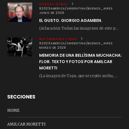
OTROS Y OTRAS
7
92023AMERICA/ARGENTINA/BUENOS_AIRES
JUNIO DE 2026
EL GUSTO. GIORGIO AGAMBEN.
(Aclaración: Todas las imágenes de este posteo fueron tomadas de Bloghemia.com, y todos los…
MIS TRABAJOS Y DÍAS
7
92023AMERICA/ARGENTINA/BUENOS_AIRES
MARZO DE 2026
MEMORIA DE UNA BELLÍSIMA MUCHACHA:
FLOR. TEXTO Y FOTOS POR AMILCAR
MORETTI
(La imagen de Tapa, que se repite arriba, fue compuesta por Amilcar Moretti el viernes…
SECCIONES
HOME
AMILCAR MORETTI