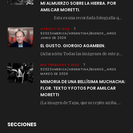
MI ALMUERZO SOBRE LA HIERBA. POR
AMILCAR MORETTI.
Esta es una recordada fotografía que registré…
OTROS Y OTRAS
7
92023AMERICA/ARGENTINA/BUENOS_AIRES
JUNIO DE 2026
EL GUSTO. GIORGIO AGAMBEN.
(Aclaración: Todas las imágenes de este posteo fueron tomadas de Bloghemia.com, y todos los…
MIS TRABAJOS Y DÍAS
7
92023AMERICA/ARGENTINA/BUENOS_AIRES
MARZO DE 2026
MEMORIA DE UNA BELLÍSIMA MUCHACHA:
FLOR. TEXTO Y FOTOS POR AMILCAR
MORETTI
(La imagen de Tapa, que se repite arriba, fue compuesta por Amilcar Moretti el viernes…
SECCIONES