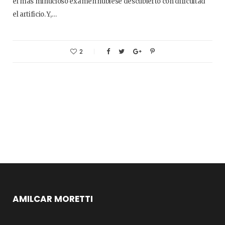
el más minucioso examen hubiese descubierto con dificultad
el artificio. Y,…
2
AMILCAR MORETTI