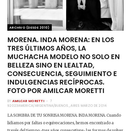
ARCHIVO (DESDE 2010)
MORENA. INDA MORENA: EN LOS
TRES ÚLTIMOS AÑOS, LA
MUCHACHA MODELO NO SOLO EN
BELLEZA SINO EN LEALTAD,
CONSECUENCIA, SEGUIMIENTO E
INDULGENCIAS RECÍPROCAS.
FOTO POR AMILCAR MORETTI
BY
AMILCAR MORETTI
7
92023AMERICA/ARGENTINA/BUENOS_AIRES MARZO DE 2014
LA SOMBRA DE TU SONRISA MORENA. INDA MORENA. Cuando
lidiamos por faltas o equivocaciones, hemos encontrado a
través del tiempo -tres años consecutivos- las formas de volver