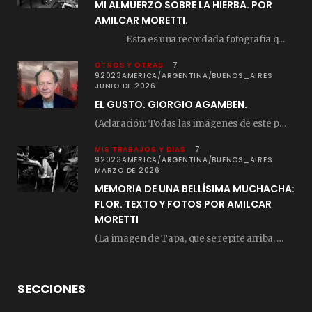
MI ALMUERZO SOBRE LA HIERBA. POR
AMILCAR MORETTI.
Esta es una recordada fotografía que registré…
OTROS Y OTRAS
7
92023AMERICA/ARGENTINA/BUENOS_AIRES
JUNIO DE 2026
EL GUSTO. GIORGIO AGAMBEN.
(Aclaración: Todas las imágenes de este posteo fueron tomadas de Bloghemia.com, y todos los…
MIS TRABAJOS Y DÍAS
7
92023AMERICA/ARGENTINA/BUENOS_AIRES
MARZO DE 2026
MEMORIA DE UNA BELLÍSIMA MUCHACHA:
FLOR. TEXTO Y FOTOS POR AMILCAR
MORETTI
(La imagen de Tapa, que se repite arriba, fue compuesta por Amilcar Moretti el viernes…
SECCIONES