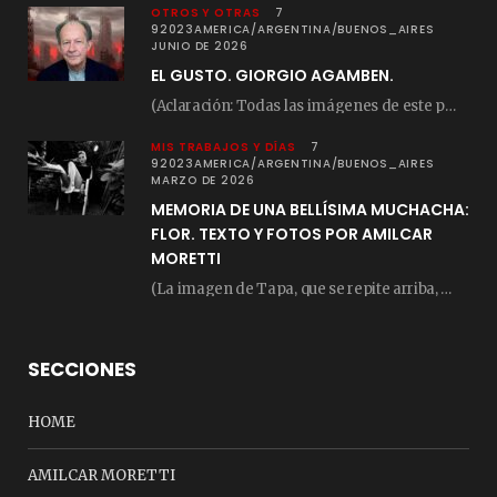
OTROS Y OTRAS
7
92023AMERICA/ARGENTINA/BUENOS_AIRES
JUNIO DE 2026
EL GUSTO. GIORGIO AGAMBEN.
(Aclaración: Todas las imágenes de este posteo fueron tomadas de Bloghemia.com, y todos los…
MIS TRABAJOS Y DÍAS
7
92023AMERICA/ARGENTINA/BUENOS_AIRES
MARZO DE 2026
MEMORIA DE UNA BELLÍSIMA MUCHACHA:
FLOR. TEXTO Y FOTOS POR AMILCAR
MORETTI
(La imagen de Tapa, que se repite arriba, fue compuesta por Amilcar Moretti el viernes…
SECCIONES
HOME
AMILCAR MORETTI