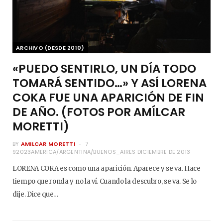
ARCHIVO (DESDE 2010)
«PUEDO SENTIRLO, UN DÍA TODO
TOMARÁ SENTIDO…» Y ASÍ LORENA
COKA FUE UNA APARICIÓN DE FIN
DE AÑO. (FOTOS POR AMÍLCAR
MORETTI)
BY
AMILCAR MORETTI
7
92023AMERICA/ARGENTINA/BUENOS_AIRES DICIEMBRE DE 2013
LORENA COKA es como una aparición. Aparece y se va. Hace
tiempo que ronda y no la ví. Cuando la descubro, se va. Se lo
dije. Dice que…