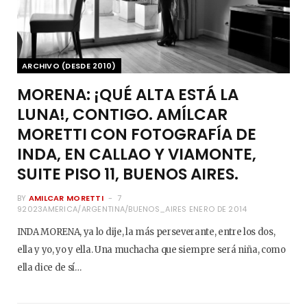
ARCHIVO (DESDE 2010)
MORENA: ¡QUÉ ALTA ESTÁ LA
LUNA!, CONTIGO. AMÍLCAR
MORETTI CON FOTOGRAFÍA DE
INDA, EN CALLAO Y VIAMONTE,
SUITE PISO 11, BUENOS AIRES.
BY
AMILCAR MORETTI
7
92023AMERICA/ARGENTINA/BUENOS_AIRES ENERO DE 2014
INDA MORENA, ya lo dije, la más perseverante, entre los dos,
ella y yo, yo y ella. Una muchacha que siempre será niña, como
ella dice de sí…