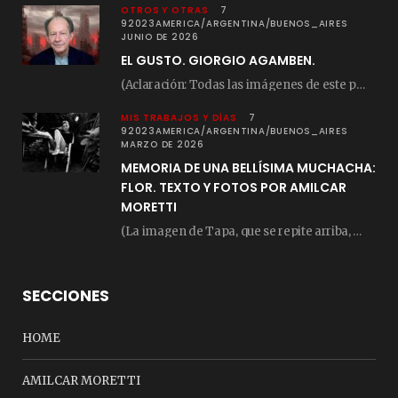
OTROS Y OTRAS
7
92023AMERICA/ARGENTINA/BUENOS_AIRES
JUNIO DE 2026
EL GUSTO. GIORGIO AGAMBEN.
(Aclaración: Todas las imágenes de este posteo fueron tomadas de Bloghemia.com, y todos los…
MIS TRABAJOS Y DÍAS
7
92023AMERICA/ARGENTINA/BUENOS_AIRES
MARZO DE 2026
MEMORIA DE UNA BELLÍSIMA MUCHACHA:
FLOR. TEXTO Y FOTOS POR AMILCAR
MORETTI
(La imagen de Tapa, que se repite arriba, fue compuesta por Amilcar Moretti el viernes…
SECCIONES
HOME
AMILCAR MORETTI