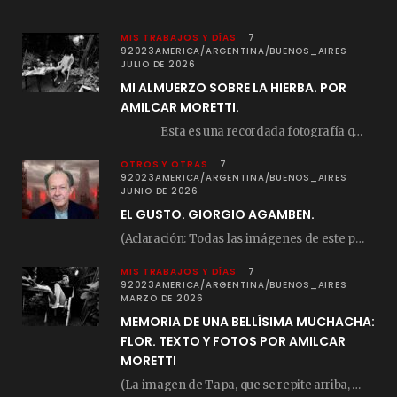
MIS TRABAJOS Y DÍAS
7
92023AMERICA/ARGENTINA/BUENOS_AIRES
JULIO DE 2026
MI ALMUERZO SOBRE LA HIERBA. POR
AMILCAR MORETTI.
Esta es una recordada fotografía que registré…
OTROS Y OTRAS
7
92023AMERICA/ARGENTINA/BUENOS_AIRES
JUNIO DE 2026
EL GUSTO. GIORGIO AGAMBEN.
(Aclaración: Todas las imágenes de este posteo fueron tomadas de Bloghemia.com, y todos los…
MIS TRABAJOS Y DÍAS
7
92023AMERICA/ARGENTINA/BUENOS_AIRES
MARZO DE 2026
MEMORIA DE UNA BELLÍSIMA MUCHACHA:
FLOR. TEXTO Y FOTOS POR AMILCAR
MORETTI
(La imagen de Tapa, que se repite arriba, fue compuesta por Amilcar Moretti el viernes…