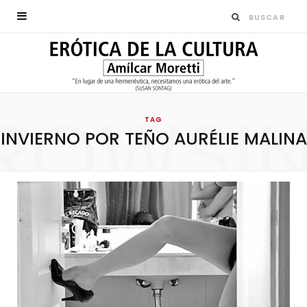
ROWSI
TAG
INVIERNO POR TEÑO AURÉLIE MALINA