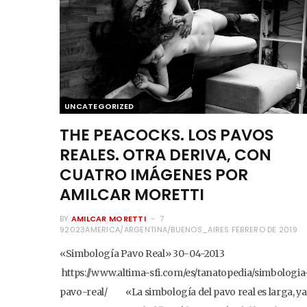
UNCATEGORIZED
THE PEACOCKS. LOS PAVOS
REALES. OTRA DERIVA, CON
CUATRO IMÁGENES POR
AMILCAR MORETTI
BY
AMILCAR MORETTI
7
92023AMERICA/ARGENTINA/BUENOS_AIRES FEBRERO DE 2019
«Simbología Pavo Real» 30-04-2013
https://www.altima-sfi.com/es/tanatopedia/simbologia
pavo-real/ «La simbología del pavo real es larga, ya