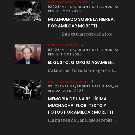
MIS TRABAJOS Y DÍAS
7
92023AMERICA/ARGENTINA/BUENOS_AI
RES JULIO DE 2026
MI ALMUERZO SOBRE LA HIERBA.
POR AMILCAR MORETTI.
Esta es una recordada fotografía que registré…
OTROS Y OTRAS
7
92023AMERICA/ARGENTINA/BUENOS_AI
RES JUNIO DE 2026
EL GUSTO. GIORGIO AGAMBEN.
(Aclaración: Todas las imágenes de este posteo fueron tomadas de Bloghemia.com, y todos los…
MIS TRABAJOS Y DÍAS
7
92023AMERICA/ARGENTINA/BUENOS_AI
RES MARZO DE 2026
MEMORIA DE UNA BELLÍSIMA
MUCHACHA: FLOR. TEXTO Y
FOTOS POR AMILCAR MORETTI
(La imagen de Tapa, que se repite arriba, fue compuesta por Amilcar Moretti el viernes…