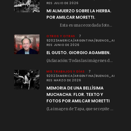
RES JULIO DE 2026
MI ALMUERZO SOBRE LA HIERBA.
POR AMILCAR MORETTI.
Esta es una recordada fotografía que registré…
OTROS Y OTRAS
7
92023AMERICA/ARGENTINA/BUENOS_AI
RES JUNIO DE 2026
EL GUSTO. GIORGIO AGAMBEN.
(Aclaración: Todas las imágenes de este posteo fueron tomadas de Bloghemia.com, y todos los…
MIS TRABAJOS Y DÍAS
7
92023AMERICA/ARGENTINA/BUENOS_AI
RES MARZO DE 2026
MEMORIA DE UNA BELLÍSIMA
MUCHACHA: FLOR. TEXTO Y
FOTOS POR AMILCAR MORETTI
(La imagen de Tapa, que se repite arriba, fue compuesta por Amilcar Moretti el viernes…