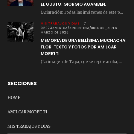
EL GUSTO. GIORGIO AGAMBEN.
(Aclaración: Todas las imágenes de este posteo fueron tomadas de Bloghemia.com, y todos los…
MIS TRABAJOS Y DÍAS
7
92023AMERICA/ARGENTINA/BUENOS_AIRES
MARZO DE 2026
MEMORIA DE UNA BELLÍSIMA MUCHACHA:
FLOR. TEXTO Y FOTOS POR AMILCAR
MORETTI
(La imagen de Tapa, que se repite arriba, fue compuesta por Amilcar Moretti el viernes…
SECCIONES
HOME
AMILCAR MORETTI
MIS TRABAJOS Y DÍAS