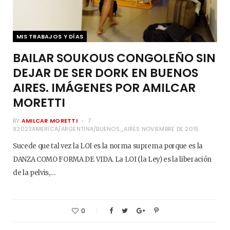
MIS TRABAJOS Y DÍAS
BAILAR SOUKOUS CONGOLEÑO SIN
DEJAR DE SER DORK EN BUENOS
AIRES. IMÁGENES POR AMILCAR
MORETTI
BY
AMILCAR MORETTI
7
92023AMERICA/ARGENTINA/BUENOS_AIRES NOVIEMBRE DE 2015
Sucede que tal vez la LOI es la norma suprema porque es la
DANZA COMO FORMA DE VIDA. La LOI (la Ley) es la liberación
de la pelvis,…
0