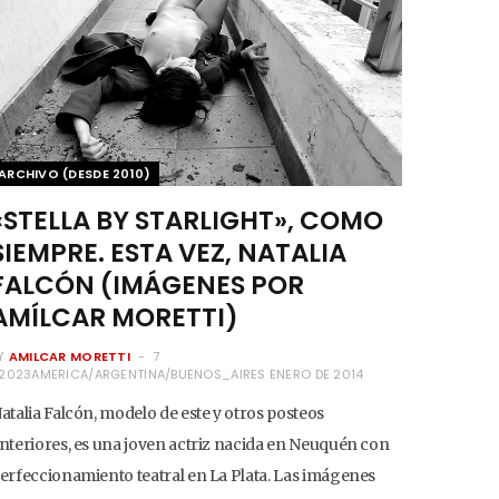
ARCHIVO (DESDE 2010)
«STELLA BY STARLIGHT», COMO
SIEMPRE. ESTA VEZ, NATALIA
FALCÓN (IMÁGENES POR
AMÍLCAR MORETTI)
Y
AMILCAR MORETTI
7
2023AMERICA/ARGENTINA/BUENOS_AIRES ENERO DE 2014
atalia Falcón, modelo de este y otros posteos
nteriores, es una joven actriz nacida en Neuquén con
erfeccionamiento teatral en La Plata. Las imágenes