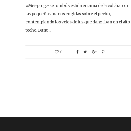
«Mei-ping» se tumbó vestida encima de la colcha, con
las pequeñas manos cogidas sobre el pecho,
contemplando los velos de luz que danzaban en el alto
techo. Bunt…
0