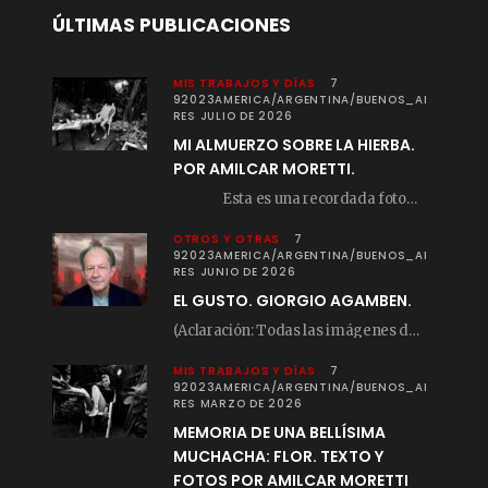
ÚLTIMAS PUBLICACIONES
MIS TRABAJOS Y DÍAS
7
92023AMERICA/ARGENTINA/BUENOS_AI
RES JULIO DE 2026
MI ALMUERZO SOBRE LA HIERBA.
POR AMILCAR MORETTI.
Esta es una recordada fotografía que registré…
OTROS Y OTRAS
7
92023AMERICA/ARGENTINA/BUENOS_AI
RES JUNIO DE 2026
EL GUSTO. GIORGIO AGAMBEN.
(Aclaración: Todas las imágenes de este posteo fueron tomadas de Bloghemia.com, y todos los…
MIS TRABAJOS Y DÍAS
7
92023AMERICA/ARGENTINA/BUENOS_AI
RES MARZO DE 2026
MEMORIA DE UNA BELLÍSIMA
MUCHACHA: FLOR. TEXTO Y
FOTOS POR AMILCAR MORETTI