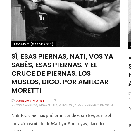
ARCHIVO (DESDE 2010)
SÍ, ESAS PIERNAS, NATI, VOS YA
SABÉS, ESAS PIERNAS. Y EL
CRUCE DE PIERNAS. LOS
MUSLOS, DIGO. POR AMILCAR
MORETTI
B
9
BY
AMILCAR MORETTI
7
92023AMERICA/ARGENTINA/BUENOS_AIRES FEBRERO DE 2014
N
Nati. Esas piernas pudieran ser de «papito», como el
a
corazón cantado de Marilyn. Son tuyas, claro, lo
p