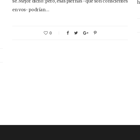
sé. Mejor dicho: pero, esas piernas -que son conscientes
h
en vos- podrían…
0