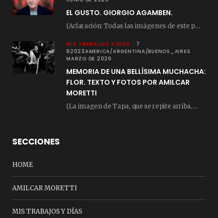
EL GUSTO. GIORGIO AGAMBEN.
(Aclaración: Todas las imágenes de este posteo fueron tomadas de Bloghemia.com, y todos los…
MIS TRABAJOS Y DÍAS
7
92023AMERICA/ARGENTINA/BUENOS_AIRES
MARZO DE 2026
MEMORIA DE UNA BELLÍSIMA MUCHACHA:
FLOR. TEXTO Y FOTOS POR AMILCAR
MORETTI
(La imagen de Tapa, que se repite arriba, fue compuesta por Amilcar Moretti el viernes…
SECCIONES
HOME
AMILCAR MORETTI
MIS TRABAJOS Y DÍAS