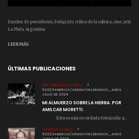
Escritor de periodismo, fotógrafo, crítico de la cultura, cine, arte
La Plata. Argentina
LEER MÁS
ÚLTIMAS PUBLICACIONES
MIS TRABAJOS Y DÍAS
7
92023AMERICA/ARGENTINA/BUENOS_AIRES
JULIO DE 2026
MI ALMUERZO SOBRE LA HIERBA. POR
AMILCAR MORETTI.
Esta es una recordada fotografía que registré…
OTROS Y OTRAS
7
92023AMERICA/ARGENTINA/BUENOS_AIRES
JUNIO DE 2026