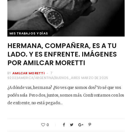
MIS TRABAJOS Y DÍAS
HERMANA, COMPAÑERA, ES A TU
LADO. Y ES ENFRENTE. IMÁGENES
POR AMILCAR MORETTI
BY
AMILCAR MORETTI
7
92023AMERICA/ARGENTINA/BUENOS_AIRES MARZO DE 2025
¿A dónde vas, hermana? ¿No ves que somos dos? Yo sé que vos
podés sola Pero dos, juntos, somos más. Confrontamos con los
de enfrente, no está pegado…
0