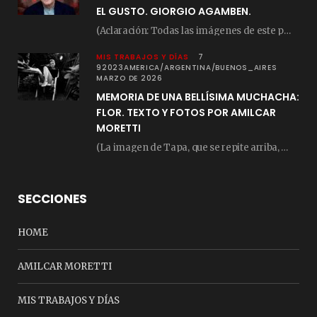
EL GUSTO. GIORGIO AGAMBEN.
(Aclaración: Todas las imágenes de este posteo fueron tomadas de Bloghemia.com, y todos los…
MIS TRABAJOS Y DÍAS
7
92023AMERICA/ARGENTINA/BUENOS_AIRES
MARZO DE 2026
MEMORIA DE UNA BELLÍSIMA MUCHACHA:
FLOR. TEXTO Y FOTOS POR AMILCAR
MORETTI
(La imagen de Tapa, que se repite arriba, fue compuesta por Amilcar Moretti el viernes…
SECCIONES
HOME
AMILCAR MORETTI
MIS TRABAJOS Y DÍAS