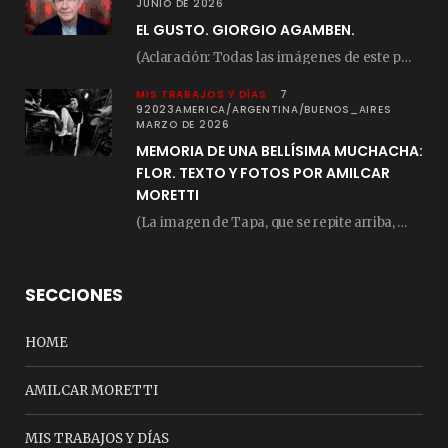
JUNIO DE 2026
EL GUSTO. GIORGIO AGAMBEN.
(Aclaración: Todas las imágenes de este posteo fueron tomadas de Bloghemia.com, y todos los…
MIS TRABAJOS Y DÍAS
7
92023AMERICA/ARGENTINA/BUENOS_AIRES
MARZO DE 2026
MEMORIA DE UNA BELLÍSIMA MUCHACHA:
FLOR. TEXTO Y FOTOS POR AMILCAR
MORETTI
(La imagen de Tapa, que se repite arriba, fue compuesta por Amilcar Moretti el viernes…
SECCIONES
HOME
AMILCAR MORETTI
MIS TRABAJOS Y DÍAS