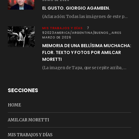
EL GUSTO. GIORGIO AGAMBEN.
(Aclaración: Todas las imágenes de este posteo fueron tomadas de Bloghemia.com, y todos los…
MIS TRABAJOS Y DÍAS
7
92023AMERICA/ARGENTINA/BUENOS_AIRES
MARZO DE 2026
MEMORIA DE UNA BELLÍSIMA MUCHACHA:
FLOR. TEXTO Y FOTOS POR AMILCAR
MORETTI
(La imagen de Tapa, que se repite arriba, fue compuesta por Amilcar Moretti el viernes…
SECCIONES
HOME
AMILCAR MORETTI
MIS TRABAJOS Y DÍAS