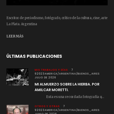
Escritor de periodismo, fotógrafo, crítico de la cultura, cine, arte
La Plata. Argentina
LEER MÁS
ÚLTIMAS PUBLICACIONES
MIS TRABAJOS Y DÍAS
7
92023AMERICA/ARGENTINA/BUENOS_AIRES
JULIO DE 2026
MI ALMUERZO SOBRE LA HIERBA. POR
AMILCAR MORETTI.
Esta es una recordada fotografía que registré…
OTROS Y OTRAS
7
92023AMERICA/ARGENTINA/BUENOS_AIRES
JUNIO DE 2026