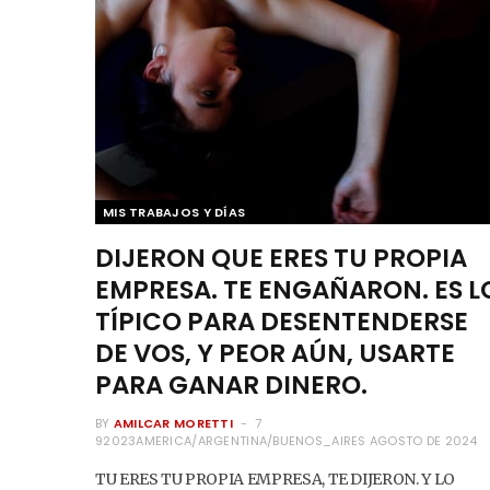
MIS TRABAJOS Y DÍAS
DIJERON QUE ERES TU PROPIA
EMPRESA. TE ENGAÑARON. ES L
TÍPICO PARA DESENTENDERSE
DE VOS, Y PEOR AÚN, USARTE
PARA GANAR DINERO.
BY
AMILCAR MORETTI
7
92023AMERICA/ARGENTINA/BUENOS_AIRES AGOSTO DE 2024
TU ERES TU PROPIA EMPRESA, TE DIJERON. Y LO