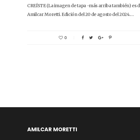
CREÍSTE (La imagen de tapa -más arriba también) es 
Amilcar Moretti. Edición del 20 de agosto del 2024.…
0
AMILCAR MORETTI