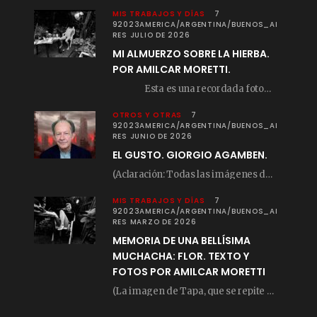
MIS TRABAJOS Y DÍAS
7
92023AMERICA/ARGENTINA/BUENOS_AI
RES JULIO DE 2026
MI ALMUERZO SOBRE LA HIERBA.
POR AMILCAR MORETTI.
Esta es una recordada fotografía que registré…
OTROS Y OTRAS
7
92023AMERICA/ARGENTINA/BUENOS_AI
RES JUNIO DE 2026
EL GUSTO. GIORGIO AGAMBEN.
(Aclaración: Todas las imágenes de este posteo fueron tomadas de Bloghemia.com, y todos los…
MIS TRABAJOS Y DÍAS
7
92023AMERICA/ARGENTINA/BUENOS_AI
RES MARZO DE 2026
MEMORIA DE UNA BELLÍSIMA
MUCHACHA: FLOR. TEXTO Y
FOTOS POR AMILCAR MORETTI
(La imagen de Tapa, que se repite arriba, fue compuesta por Amilcar Moretti el viernes…