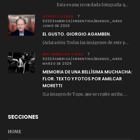
Esta es una recordada fotografía que registré…
OTROS Y OTRAS
7
92023AMERICA/ARGENTINA/BUENOS_AIRES
JUNIO DE 2026
EL GUSTO. GIORGIO AGAMBEN.
(Aclaración: Todas las imágenes de este posteo fueron tomadas de Bloghemia.com, y todos los…
MIS TRABAJOS Y DÍAS
7
92023AMERICA/ARGENTINA/BUENOS_AIRES
MARZO DE 2026
MEMORIA DE UNA BELLÍSIMA MUCHACHA:
FLOR. TEXTO Y FOTOS POR AMILCAR
MORETTI
(La imagen de Tapa, que se repite arriba, fue compuesta por Amilcar Moretti el viernes…
SECCIONES
HOME