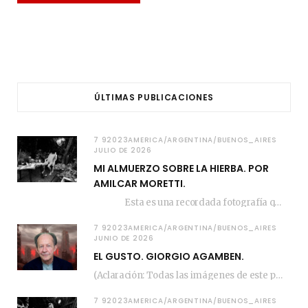
ÚLTIMAS PUBLICACIONES
7 92023AMERICA/ARGENTINA/BUENOS_AIRES
JULIO DE 2026
MI ALMUERZO SOBRE LA HIERBA. POR
AMILCAR MORETTI.
Esta es una recordada fotografía que registré…
7 92023AMERICA/ARGENTINA/BUENOS_AIRES
JUNIO DE 2026
EL GUSTO. GIORGIO AGAMBEN.
(Aclaración: Todas las imágenes de este posteo fueron tomadas de Bloghemia.com, y todos los…
7 92023AMERICA/ARGENTINA/BUENOS_AIRES