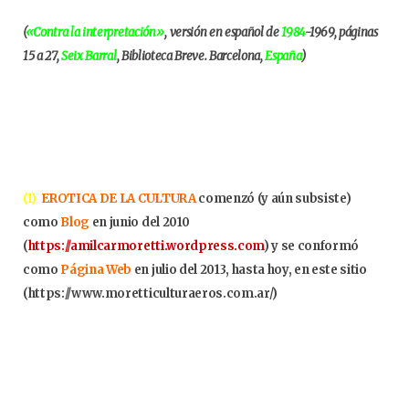
(
«Contra la interpretación»
, versión en español de
1984
-1969, páginas
15 a 27,
Seix Barral
, Biblioteca Breve. Barcelona,
España
)
(1)
EROTICA DE LA CULTURA
comenzó (y aún subsiste)
como
Blog
en junio del 2010
(
https://amilcarmoretti.wordpress.com
) y se conformó
como
Página Web
en julio del 2013, hasta hoy, en este sitio
(https://www.moretticulturaeros.com.ar/)