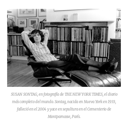
SUSAN SONTAG, en fotografía de THE NEW YORK TIMES, el diario
más completo del mundo. Sontag, nacida en Nueva York en 1933,
falleció en el 2004 y yace en sepultura en el Cementerio de
Montparnasse, París.