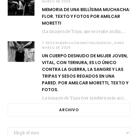
MARZO DE 2026
MEMORIA DE UNA BELLÍSIMA MUCHACHA:
FLOR. TEXTO Y FOTOS POR AMILCAR
MORETTI
(La imagen de Tapa, que se repite arriba, fue compuesta por Amilcar Moretti el viernes…
7 92023AMERICA/ARGENTINA/BUENOS_AIRES
MARZO DE 2026
UN CUERPO DESNUDO DE MUJER JOVEN,
VITAL, CON TERNURA, ES LO ÚNICO
CONTRA LA GUERRA, LA SANGRE Y LAS
TRIPAS Y SESOS REGADOS EN UNA
PARED. POR AMILCAR MORETTI, TEXTO Y
FOTOS.
La imagen de Tapa (ver también más arriba) fue compuesta en estos días de febrero…
ARCHIVO
Archivo