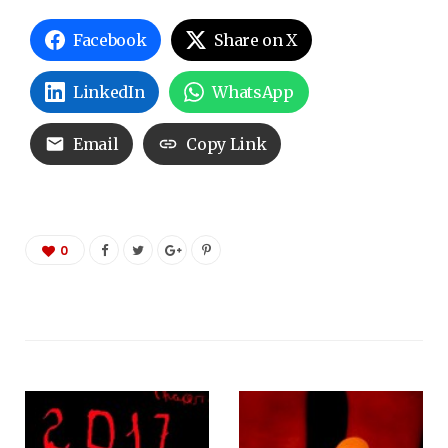
Facebook
Share on X
LinkedIn
WhatsApp
Email
Copy Link
0