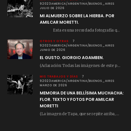
92023AMERICA/ARGENTINA/BUENOS_AIRES
JULIO DE 2026
MI ALMUERZO SOBRE LA HIERBA. POR
AMILCAR MORETTI.
Esta es una recordada fotografía que registré…
OTROS Y OTRAS
7
92023AMERICA/ARGENTINA/BUENOS_AIRES
JUNIO DE 2026
EL GUSTO. GIORGIO AGAMBEN.
(Aclaración: Todas las imágenes de este posteo fueron tomadas de Bloghemia.com, y todos los…
MIS TRABAJOS Y DÍAS
7
92023AMERICA/ARGENTINA/BUENOS_AIRES
MARZO DE 2026
MEMORIA DE UNA BELLÍSIMA MUCHACHA:
FLOR. TEXTO Y FOTOS POR AMILCAR
MORETTI
(La imagen de Tapa, que se repite arriba, fue compuesta por Amilcar Moretti el viernes…