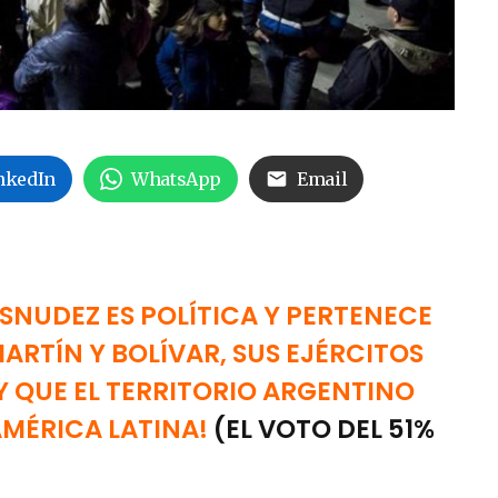
nkedIn
WhatsApp
Email
ESNUDEZ ES POLÍTICA Y PERTENECE
MARTÍN Y BOLÍVAR, SUS EJÉRCITOS
Y QUE EL TERRITORIO ARGENTINO
AMÉRICA LATINA!
(EL VOTO DEL 51%