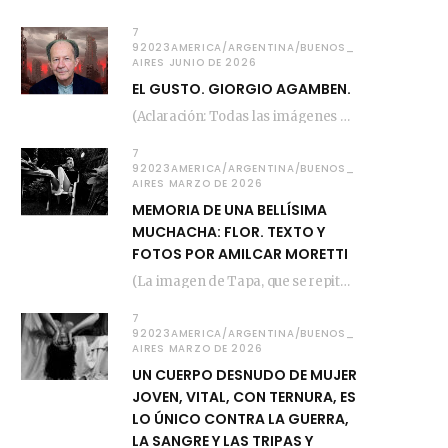
7
92023AMERICA/ARGENTINA/BUENOS_
AIRES JUNIO DE 2026
EL GUSTO. GIORGIO AGAMBEN.
(Aclaración: Todas las imágenes de este posteo fueron tomadas de Bloghemia.com, y todos los…
7
92023AMERICA/ARGENTINA/BUENOS_
AIRES MARZO DE 2026
MEMORIA DE UNA BELLÍSIMA
MUCHACHA: FLOR. TEXTO Y
FOTOS POR AMILCAR MORETTI
(La imagen de Tapa, que se repite arriba, fue compuesta por Amilcar Moretti el viernes…
7
92023AMERICA/ARGENTINA/BUENOS_
AIRES MARZO DE 2026
UN CUERPO DESNUDO DE MUJER
JOVEN, VITAL, CON TERNURA, ES
LO ÚNICO CONTRA LA GUERRA,
LA SANGRE Y LAS TRIPAS Y