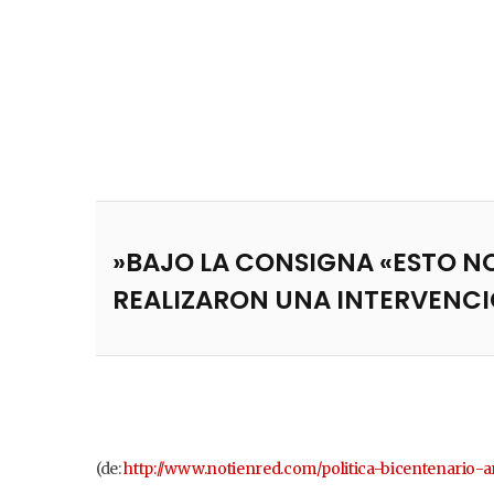
​»BAJO LA CONSIGNA «ESTO N
REALIZARON UNA INTERVENCIÓ
(de:
http://www.notienred.com/politica-bicentenario-a