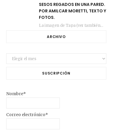
SESOS REGADOS EN UNA PARED.
POR AMILCAR MORETTI, TEXTO Y
FOTOS.
La imagen de Tapa (ver también más arriba) fue compuesta en estos días de febrero…
ARCHIVO
Archivo
SUSCRIPCIÓN
Nombre*
Correo electrónico*