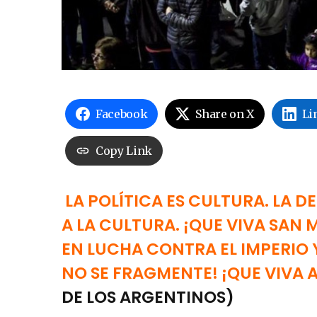
Facebook
Share on X
Li
Copy Link
LA POLÍTICA ES CULTURA. LA D
A LA CULTURA. ¡QUE VIVA SAN 
EN LUCHA CONTRA EL IMPERIO 
NO SE FRAGMENTE! ¡QUE VIVA 
DE LOS ARGENTINOS)