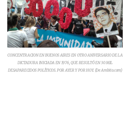
CONCENTRACION EN BUENOS AIRES EN OTRO ANIVERSARIO DE LA
DICTADURA INICIADA EN 1976, QUE RESULTÓ EN 30 MIL
DESAPARECIDOS POLÍTICOS. POR AYER Y POR HOY. (De Ambito.com)