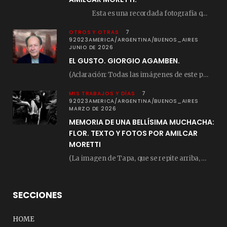
Esta es una recordada fotografía que registré…
OTROS Y OTRAS
7
92023AMERICA/ARGENTINA/BUENOS_AIRES
JUNIO DE 2026
EL GUSTO. GIORGIO AGAMBEN.
(Aclaración: Todas las imágenes de este posteo fueron tomadas de Bloghemia.com, y todos los…
MIS TRABAJOS Y DÍAS
7
92023AMERICA/ARGENTINA/BUENOS_AIRES
MARZO DE 2026
MEMORIA DE UNA BELLÍSIMA MUCHACHA:
FLOR. TEXTO Y FOTOS POR AMILCAR
MORETTI
(La imagen de Tapa, que se repite arriba, fue compuesta por Amilcar Moretti el viernes…
SECCIONES
HOME