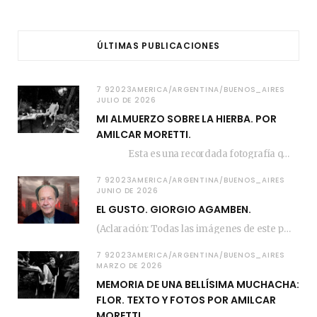
ÚLTIMAS PUBLICACIONES
7 92023AMERICA/ARGENTINA/BUENOS_AIRES
JULIO DE 2026
MI ALMUERZO SOBRE LA HIERBA. POR
AMILCAR MORETTI.
Esta es una recordada fotografía que registré…
7 92023AMERICA/ARGENTINA/BUENOS_AIRES
JUNIO DE 2026
EL GUSTO. GIORGIO AGAMBEN.
(Aclaración: Todas las imágenes de este posteo fueron tomadas de Bloghemia.com, y todos los…
7 92023AMERICA/ARGENTINA/BUENOS_AIRES
MARZO DE 2026
MEMORIA DE UNA BELLÍSIMA MUCHACHA:
FLOR. TEXTO Y FOTOS POR AMILCAR
MORETTI