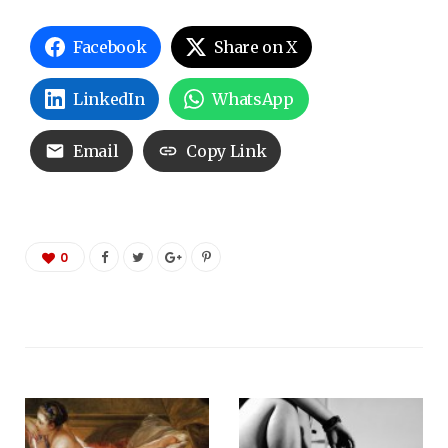
Facebook
Share on X
LinkedIn
WhatsApp
Email
Copy Link
0