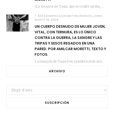
(La imagen de Tapa, que se repite arriba, fue compuesta por Amilcar Moretti el viernes…
7 92023AMERICA/ARGENTINA/BUENOS_AIRES
MARZO DE 2026
UN CUERPO DESNUDO DE MUJER JOVEN,
VITAL, CON TERNURA, ES LO ÚNICO
CONTRA LA GUERRA, LA SANGRE Y LAS
TRIPAS Y SESOS REGADOS EN UNA
PARED. POR AMILCAR MORETTI, TEXTO Y
FOTOS.
La imagen de Tapa (ver también más arriba) fue compuesta en estos días de febrero…
ARCHIVO
Archivo
SUSCRIPCIÓN