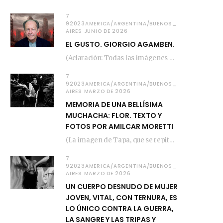
7
92023AMERICA/ARGENTINA/BUENOS_
AIRES JUNIO DE 2026
EL GUSTO. GIORGIO AGAMBEN.
(Aclaración: Todas las imágenes de este posteo fueron tomadas de Bloghemia.com, y todos los…
7
92023AMERICA/ARGENTINA/BUENOS_
AIRES MARZO DE 2026
MEMORIA DE UNA BELLÍSIMA
MUCHACHA: FLOR. TEXTO Y
FOTOS POR AMILCAR MORETTI
(La imagen de Tapa, que se repite arriba, fue compuesta por Amilcar Moretti el viernes…
7
92023AMERICA/ARGENTINA/BUENOS_
AIRES MARZO DE 2026
UN CUERPO DESNUDO DE MUJER
JOVEN, VITAL, CON TERNURA, ES
LO ÚNICO CONTRA LA GUERRA,
LA SANGRE Y LAS TRIPAS Y