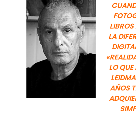
CUAND
FOTOG
LIBROS 
LA DIFE
DIGITA
«REALID
LO QUE
LEIDMA
AÑOS 
ADQUIE
SIM