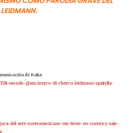
Í MISMO COMO PARODIA GRAVE DEL
 LEIDMANN.
unicación de Italia:
08/17/il-mondo-glam-toxyco-di-cheyco-leidmann-ypsitylla-
figura-del-arte-norteamericano-me-tiene-en-cuenta-y-sale-
/