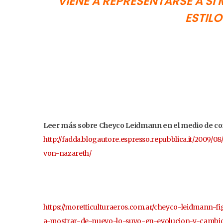
VIENE A REPRESENTARSE A S
ESTILO
Leer más sobre Cheyco Leidmann en el medio de com
http://fadda.blogautore.espresso.repubblica.it/2009/
von-nazareth/
https://moretticulturaeros.com.ar/cheyco-leidmann-
a-mostrar-de-nuevo-lo-suyo-en-evolucion-y-cambio