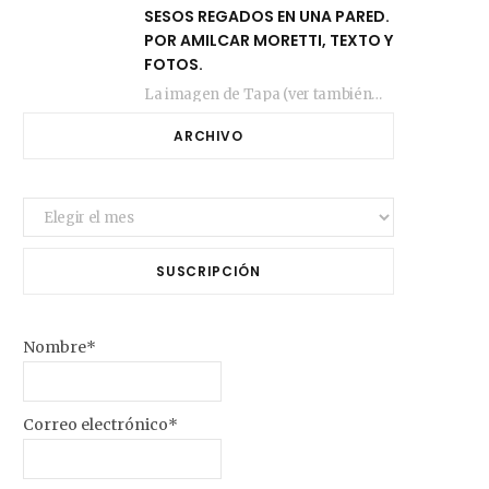
SESOS REGADOS EN UNA PARED.
POR AMILCAR MORETTI, TEXTO Y
FOTOS.
La imagen de Tapa (ver también más arriba) fue compuesta en estos días de febrero…
ARCHIVO
Archivo
SUSCRIPCIÓN
Nombre*
Correo electrónico*