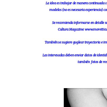
La idea es trabajar de manera continuada c
modelos (no es necesaria experiencia) co
Se recomienda informarse en detalle sobr
Cultura Magazine: www.moretticu
También se sugiere guglear trayectoria e imá
Las interesadas deben enviar datos de identida
también fotos de ros