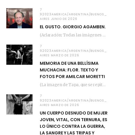
7
92023AMERICA/ARGENTINA/BUENOS_
AIRES JUNIO DE 2026
EL GUSTO. GIORGIO AGAMBEN.
(Aclaración: Todas las imágenes de este posteo fueron tomadas de Bloghemia.com, y todos los…
7
92023AMERICA/ARGENTINA/BUENOS_
AIRES MARZO DE 2026
MEMORIA DE UNA BELLÍSIMA
MUCHACHA: FLOR. TEXTO Y
FOTOS POR AMILCAR MORETTI
(La imagen de Tapa, que se repite arriba, fue compuesta por Amilcar Moretti el viernes…
7
92023AMERICA/ARGENTINA/BUENOS_
AIRES MARZO DE 2026
UN CUERPO DESNUDO DE MUJER
JOVEN, VITAL, CON TERNURA, ES
LO ÚNICO CONTRA LA GUERRA,
LA SANGRE Y LAS TRIPAS Y