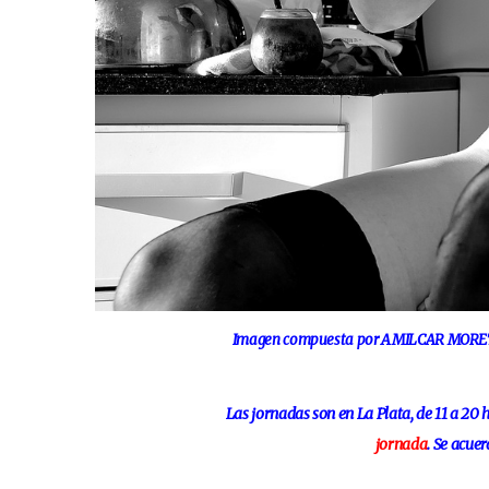
Imagen compuesta por AMILCAR MORETTI
Las jornadas son en La Plata, de 11 a 20 
jornada
. Se acue