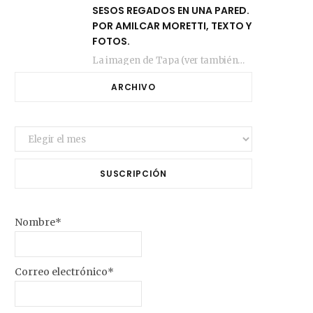
SESOS REGADOS EN UNA PARED.
POR AMILCAR MORETTI, TEXTO Y
FOTOS.
La imagen de Tapa (ver también más arriba) fue compuesta en estos días de febrero…
ARCHIVO
Archivo
SUSCRIPCIÓN
Nombre*
Correo electrónico*