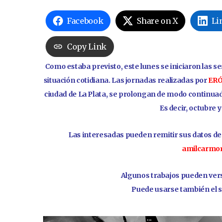
Facebook
Share on X
Li
Copy Link
Como estaba previsto, este lunes se iniciaron las s
situación cotidiana. Las jornadas realizadas por
ERÓ
ciudad de La Plata, se prolongan de modo continua
Es decir, octubre 
Las interesadas pueden remitir sus datos de 
amilcarmor
Algunos trabajos pueden ver
Puede usarse también el s