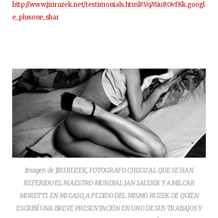
http://www.jiriruzek.net/testimonials.html#.VqMiuRGvfKk.googl
e_plusone_shar
Imagen de JIRI RUZEK, FOTOGRAFO CHECO AL QUE SE HAN
REFERIDO EL MAESTRO MUNDIAL JAN SAUDEK Y AMILCAR
MORETTI. EN MI CASO, A PEDIDO DEL MISMO RUZEK DE QUIEN
ESCRIBÍ UNA BREVE PRESENTACIÓN EN UNO DE SUS TRABAJOS Y