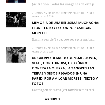
(Aclaración: Todas las imágenes de este posteo fueron tomadas de Bloghemia.com, y todos los…
7 92023AMERICA/ARGENTINA/BUENOS_AIRES
MARZO DE 2026
MEMORIA DE UNA BELLÍSIMA MUCHACHA:
FLOR. TEXTO Y FOTOS POR AMILCAR
MORETTI
(La imagen de Tapa, que se repite arriba, fue compuesta por Amilcar Moretti el viernes…
7 92023AMERICA/ARGENTINA/BUENOS_AIRES
MARZO DE 2026
UN CUERPO DESNUDO DE MUJER JOVEN,
VITAL, CON TERNURA, ES LO ÚNICO
CONTRA LA GUERRA, LA SANGRE Y LAS
TRIPAS Y SESOS REGADOS EN UNA
PARED. POR AMILCAR MORETTI, TEXTO Y
FOTOS.
La imagen de Tapa (ver también más arriba) fue compuesta en estos días de febrero…
ARCHIVO