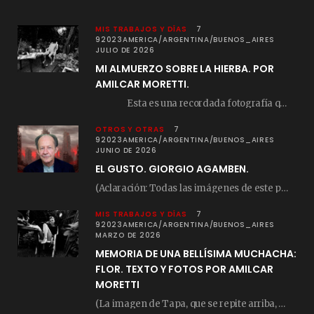
MIS TRABAJOS Y DÍAS
7
92023AMERICA/ARGENTINA/BUENOS_AIRES
JULIO DE 2026
MI ALMUERZO SOBRE LA HIERBA. POR
AMILCAR MORETTI.
Esta es una recordada fotografía que registré…
OTROS Y OTRAS
7
92023AMERICA/ARGENTINA/BUENOS_AIRES
JUNIO DE 2026
EL GUSTO. GIORGIO AGAMBEN.
(Aclaración: Todas las imágenes de este posteo fueron tomadas de Bloghemia.com, y todos los…
MIS TRABAJOS Y DÍAS
7
92023AMERICA/ARGENTINA/BUENOS_AIRES
MARZO DE 2026
MEMORIA DE UNA BELLÍSIMA MUCHACHA:
FLOR. TEXTO Y FOTOS POR AMILCAR
MORETTI
(La imagen de Tapa, que se repite arriba, fue compuesta por Amilcar Moretti el viernes…