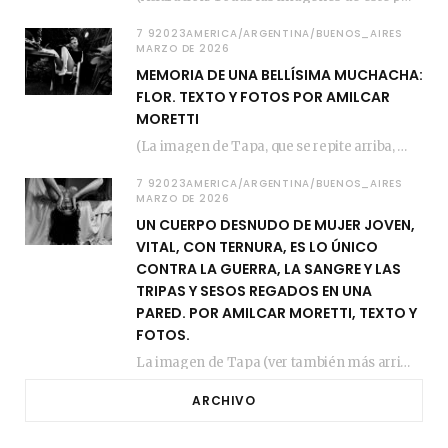
7 92023AMERICA/ARGENTINA/BUENOS_AIRES
MARZO DE 2026
MEMORIA DE UNA BELLÍSIMA MUCHACHA:
FLOR. TEXTO Y FOTOS POR AMILCAR
MORETTI
(La imagen de Tapa, que se repite arriba, fue compuesta por Amilcar Moretti el viernes…
7 92023AMERICA/ARGENTINA/BUENOS_AIRES
MARZO DE 2026
UN CUERPO DESNUDO DE MUJER JOVEN,
VITAL, CON TERNURA, ES LO ÚNICO
CONTRA LA GUERRA, LA SANGRE Y LAS
TRIPAS Y SESOS REGADOS EN UNA
PARED. POR AMILCAR MORETTI, TEXTO Y
FOTOS.
La imagen de Tapa (ver también más arriba) fue compuesta en estos días de febrero…
ARCHIVO