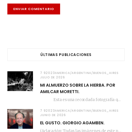
ÚLTIMAS PUBLICACIONES
7 92023AMERICA/ARGENTINA/BUENOS_AIRES
JULIO DE 2026
MI ALMUERZO SOBRE LA HIERBA. POR
AMILCAR MORETTI.
Esta es una recordada fotografía que registré…
7 92023AMERICA/ARGENTINA/BUENOS_AIRES
JUNIO DE 2026
EL GUSTO. GIORGIO AGAMBEN.
(Aclaración: Todas las imágenes de este posteo fueron tomadas de Bloghemia.com, y todos los…