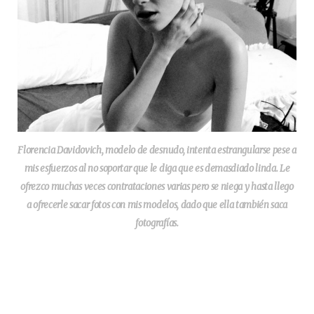
Florencia Davidovich, modelo de desnudo, intenta estrangularse pese a
mis esfuerzos al no soportar que le diga que es demasdiado linda. Le
ofrezco muchas veces contrataciones varias pero se niega y hasta llego
a ofrecerle sacar fotos con mis modelos, dado que ella también saca
fotografías.