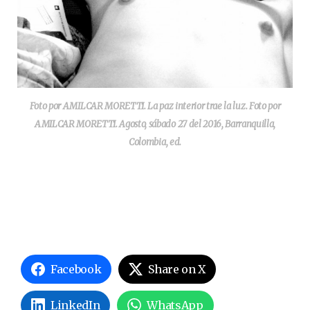
Foto por AMILCAR MORETTI. La paz interior trae la luz. Foto por
AMILCAR MORETTI. Agosto, sábado 27 del 2016, Barranquilla,
Colombia, ed.
Facebook
Share on X
LinkedIn
WhatsApp