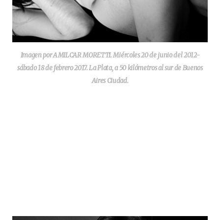
Imagen por AMILCAR MORETTI. Miércoles 20 de junio del 2012-
sábado 18 de febrero 2017. La Plata, a 50 kilómetros al sur de Buenos
Aires Ciudad.