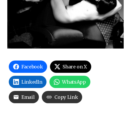
Facebook
Share on X
LinkedIn
WhatsApp
Email
Copy Link