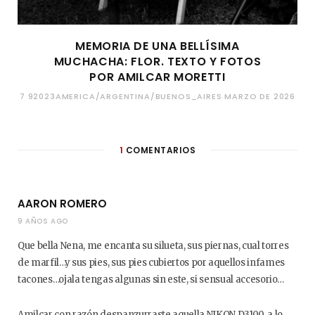
MEMORIA DE UNA BELLÍSIMA
MUCHACHA: FLOR. TEXTO Y FOTOS
POR AMILCAR MORETTI
7 92023AMERICA/ARGENTINA/BUENOS_AIRES MARZO DE 2026
1
COMENTARIOS
AARON ROMERO
9 AÑOS AGO
Que bella Nena, me encanta su silueta, sus piernas, cual torres
de marfil…y sus pies, sus pies cubiertos por aquellos infames
tacones…ojala tengas algunas sin este, si sensual accesorio…
Amilcar con razón despanzurraste aquella NIKON D3100, a lo