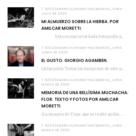
7 92023AMERICA/ARGENTINA/BUENOS_AIRES
JULIO DE 2026
MI ALMUERZO SOBRE LA HIERBA. POR
AMILCAR MORETTI.
Esta es una recordada fotografía que registré…
7 92023AMERICA/ARGENTINA/BUENOS_AIRES
JUNIO DE 2026
EL GUSTO. GIORGIO AGAMBEN.
(Aclaración: Todas las imágenes de este posteo fueron tomadas de Bloghemia.com, y todos los…
7 92023AMERICA/ARGENTINA/BUENOS_AIRES
MARZO DE 2026
MEMORIA DE UNA BELLÍSIMA MUCHACHA:
FLOR. TEXTO Y FOTOS POR AMILCAR
MORETTI
(La imagen de Tapa, que se repite arriba, fue compuesta por Amilcar Moretti el viernes…
7 92023AMERICA/ARGENTINA/BUENOS_AIRES
MARZO DE 2026