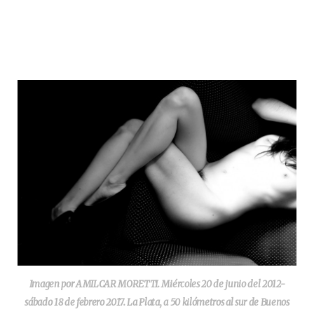
Imagen por AMILCAR MORETTI. Miércoles 20 de junio del 2012-
sábado 18 de febrero 2017. La Plata, a 50 kilómetros al sur de Buenos