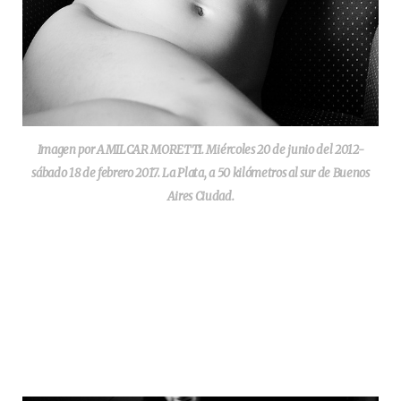
Imagen por AMILCAR MORETTI. Miércoles 20 de junio del 2012-
sábado 18 de febrero 2017. La Plata, a 50 kilómetros al sur de Buenos
Aires Ciudad.