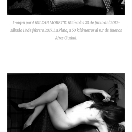
Imagen por AMILCAR MORETTI. Miércoles 20 de junio del 2012-
sábado 18 de febrero 2017. La Plata, a 50 kilómetros al sur de Buenos
Aires Ciudad.