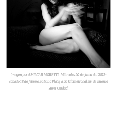
I
magen por AMILCAR MORETTI. Miércoles 20 de junio del 2012-
sábado 18 de febrero 2017. La Plata, a 50 kilómetros al sur de Buenos
Aires Ciudad.