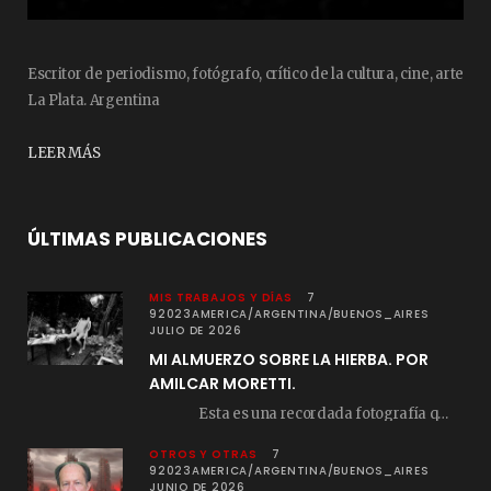
Escritor de periodismo, fotógrafo, crítico de la cultura, cine, arte
La Plata. Argentina
LEER MÁS
ÚLTIMAS PUBLICACIONES
MIS TRABAJOS Y DÍAS
7
92023AMERICA/ARGENTINA/BUENOS_AIRES
JULIO DE 2026
MI ALMUERZO SOBRE LA HIERBA. POR
AMILCAR MORETTI.
Esta es una recordada fotografía que registré…
OTROS Y OTRAS
7
92023AMERICA/ARGENTINA/BUENOS_AIRES
JUNIO DE 2026