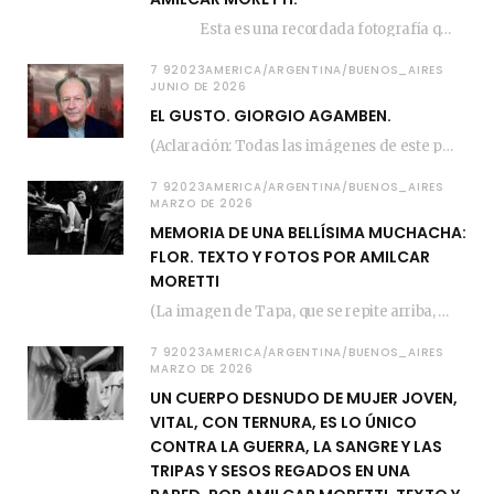
Esta es una recordada fotografía que registré…
7 92023AMERICA/ARGENTINA/BUENOS_AIRES
JUNIO DE 2026
EL GUSTO. GIORGIO AGAMBEN.
(Aclaración: Todas las imágenes de este posteo fueron tomadas de Bloghemia.com, y todos los…
7 92023AMERICA/ARGENTINA/BUENOS_AIRES
MARZO DE 2026
MEMORIA DE UNA BELLÍSIMA MUCHACHA:
FLOR. TEXTO Y FOTOS POR AMILCAR
MORETTI
(La imagen de Tapa, que se repite arriba, fue compuesta por Amilcar Moretti el viernes…
7 92023AMERICA/ARGENTINA/BUENOS_AIRES
MARZO DE 2026
UN CUERPO DESNUDO DE MUJER JOVEN,
VITAL, CON TERNURA, ES LO ÚNICO
CONTRA LA GUERRA, LA SANGRE Y LAS
TRIPAS Y SESOS REGADOS EN UNA