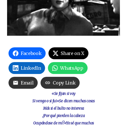
Facebook
Share on X
LinkedIn
WhatsApp
Email
Copy Link
«Se fijan si voy
Si vengo o si fui
«Se dicen muchas cosas
Más si el bulto no interesa
¿Por qué pierden la cabeza
Ocupándose de mí?
«Yo sé que muchos