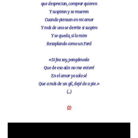
que desprecian, comprar quieren
Y suspiran y se mueren
Cuando piensan en mi amor
Y más de uno se derrite si suspiro
Y se queda, si lo miro
Resoplando como un Ford
«Si fea soy, pongámosle
Que de eso aún no me enteré
En el amor yo solo sé
Que a más de un gil, dejé de a pie.»
(…)
(1)