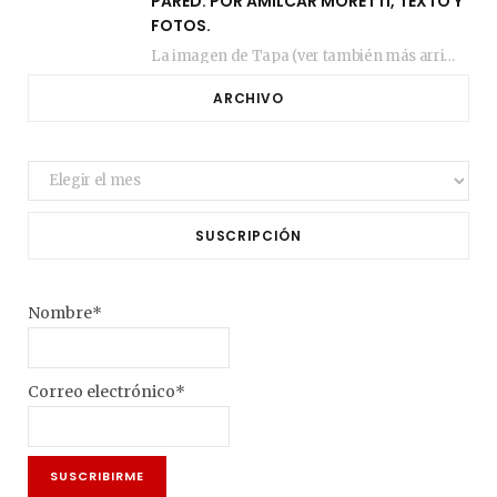
PARED. POR AMILCAR MORETTI, TEXTO Y
FOTOS.
La imagen de Tapa (ver también más arriba) fue compuesta en estos días de febrero…
ARCHIVO
Archivo
SUSCRIPCIÓN
Nombre*
Correo electrónico*