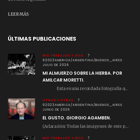
LEER MÁS
ÚLTIMAS PUBLICACIONES
MIS TRABAJOS Y DÍAS
7
92023AMERICA/ARGENTINA/BUENOS_AIRES
JULIO DE 2026
MI ALMUERZO SOBRE LA HIERBA. POR
AMILCAR MORETTI.
Esta es una recordada fotografía que registré…
OTROS Y OTRAS
7
92023AMERICA/ARGENTINA/BUENOS_AIRES
JUNIO DE 2026
EL GUSTO. GIORGIO AGAMBEN.
(Aclaración: Todas las imágenes de este posteo fueron tomadas de Bloghemia.com, y todos los…
MIS TRABAJOS Y DÍAS
7