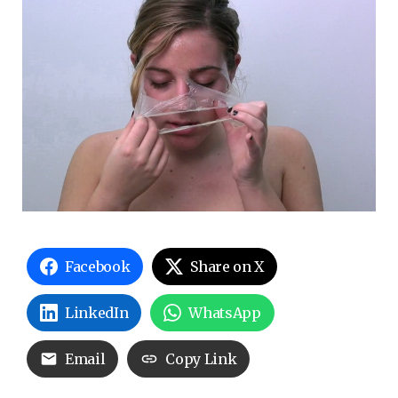
Facebook
Share on X
LinkedIn
WhatsApp
Email
Copy Link