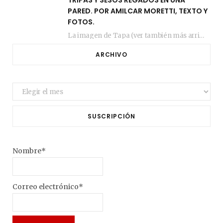
TRIPAS Y SESOS REGADOS EN UNA
PARED. POR AMILCAR MORETTI, TEXTO Y
FOTOS.
La imagen de Tapa (ver también más arriba) fue compuesta en estos días de febrero…
ARCHIVO
Archivo
SUSCRIPCIÓN
Nombre*
Correo electrónico*