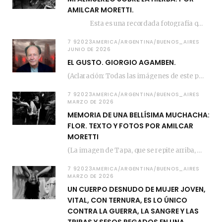
AMILCAR MORETTI.
Esta es una recordada fotografía que registré…
7 92023AMERICA/ARGENTINA/BUENOS_AIRES
JUNIO DE 2026
EL GUSTO. GIORGIO AGAMBEN.
(Aclaración: Todas las imágenes de este posteo fueron tomadas de Bloghemia.com, y todos los…
7 92023AMERICA/ARGENTINA/BUENOS_AIRES
MARZO DE 2026
MEMORIA DE UNA BELLÍSIMA MUCHACHA:
FLOR. TEXTO Y FOTOS POR AMILCAR
MORETTI
(La imagen de Tapa, que se repite arriba, fue compuesta por Amilcar Moretti el viernes…
7 92023AMERICA/ARGENTINA/BUENOS_AIRES
MARZO DE 2026
UN CUERPO DESNUDO DE MUJER JOVEN,
VITAL, CON TERNURA, ES LO ÚNICO
CONTRA LA GUERRA, LA SANGRE Y LAS