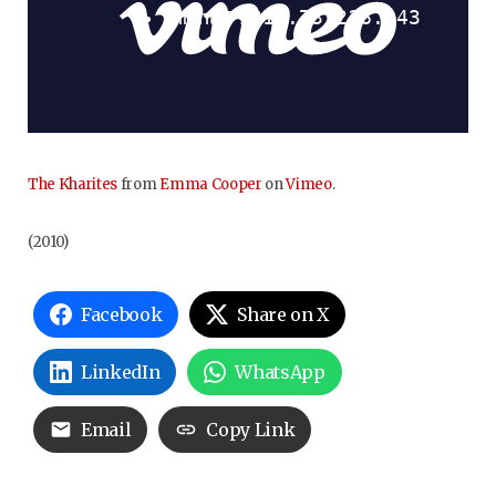
The Kharites
from
Emma Cooper
on
Vimeo
.
(2010)
Facebook
Share on X
LinkedIn
WhatsApp
Email
Copy Link