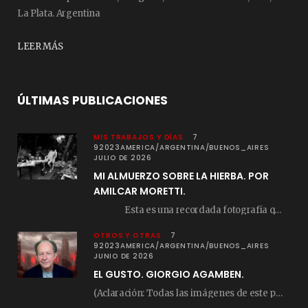
La Plata. Argentina
LEER MÁS
ÚLTIMAS PUBLICACIONES
MIS TRABAJOS Y DÍAS
7
92023AMERICA/ARGENTINA/BUENOS_AIRES
JULIO DE 2026
MI ALMUERZO SOBRE LA HIERBA. POR
AMILCAR MORETTI.
Esta es una recordada fotografía que registré…
OTROS Y OTRAS
7
92023AMERICA/ARGENTINA/BUENOS_AIRES
JUNIO DE 2026
EL GUSTO. GIORGIO AGAMBEN.
(Aclaración: Todas las imágenes de este posteo fueron tomadas de Bloghemia.com, y todos los…