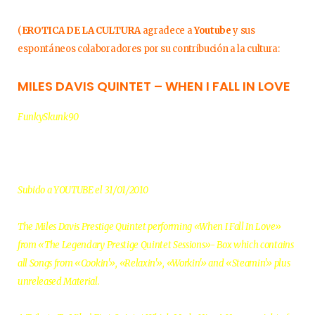
(
EROTICA DE LA CULTURA
agradece a
Youtube
y sus
espontáneos colaboradores por su contribución a la cultura:
MILES DAVIS QUINTET – WHEN I FALL IN LOVE
FunkySkunk90
Subido a YOUTUBE el 31/01/2010
The Miles Davis Prestige Quintet performing «When I Fall In Love»
from «The Legendary Prestige Quintet Sessions»- Box which contains
all Songs from «Cookin'», «Relaxin'», «Workin'» and «Steamin'» plus
unreleased Material.