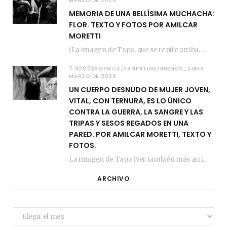
MARZO DE 2026
MEMORIA DE UNA BELLÍSIMA MUCHACHA:
FLOR. TEXTO Y FOTOS POR AMILCAR
MORETTI
(La imagen de Tapa, que se repite arriba, fue compuesta por Amilcar Moretti el viernes…
7 92023AMERICA/ARGENTINA/BUENOS_AIRES
MARZO DE 2026
UN CUERPO DESNUDO DE MUJER JOVEN,
VITAL, CON TERNURA, ES LO ÚNICO
CONTRA LA GUERRA, LA SANGRE Y LAS
TRIPAS Y SESOS REGADOS EN UNA
PARED. POR AMILCAR MORETTI, TEXTO Y
FOTOS.
La imagen de Tapa (ver también más arriba) fue compuesta en estos días de febrero…
ARCHIVO
Archivo