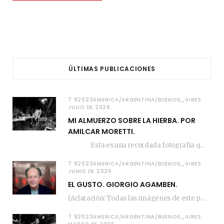
ÚLTIMAS PUBLICACIONES
7 92023AMERICA/ARGENTINA/BUENOS_AIRES
JULIO DE 2026
MI ALMUERZO SOBRE LA HIERBA. POR
AMILCAR MORETTI.
Esta es una recordada fotografía que registré…
7 92023AMERICA/ARGENTINA/BUENOS_AIRES
JUNIO DE 2026
EL GUSTO. GIORGIO AGAMBEN.
(Aclaración: Todas las imágenes de este posteo fueron tomadas de Bloghemia.com, y todos los…
7 92023AMERICA/ARGENTINA/BUENOS_AIRES