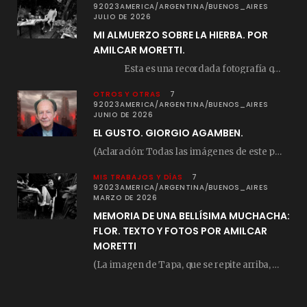
92023AMERICA/ARGENTINA/BUENOS_AIRES
JULIO DE 2026
MI ALMUERZO SOBRE LA HIERBA. POR
AMILCAR MORETTI.
Esta es una recordada fotografía que registré…
OTROS Y OTRAS
7
92023AMERICA/ARGENTINA/BUENOS_AIRES
JUNIO DE 2026
EL GUSTO. GIORGIO AGAMBEN.
(Aclaración: Todas las imágenes de este posteo fueron tomadas de Bloghemia.com, y todos los…
MIS TRABAJOS Y DÍAS
7
92023AMERICA/ARGENTINA/BUENOS_AIRES
MARZO DE 2026
MEMORIA DE UNA BELLÍSIMA MUCHACHA:
FLOR. TEXTO Y FOTOS POR AMILCAR
MORETTI
(La imagen de Tapa, que se repite arriba, fue compuesta por Amilcar Moretti el viernes…