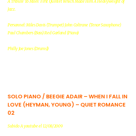
A Tribute To Miles’ First Quintet Which Made Him A Heavyweight of
Jazz.
Personnel: Miles Davis (Trumpet) John Coltrane (Tenor Saxophone)
Paul Chambers (Bass) Red Garland (Piano)
Philly Joe Jones (Drums))
SOLO PIANO / BEEGIE ADAIR – WHEN I FALL IN
LOVE (HEYMAN, YOUNG) – QUIET ROMANCE
02
Subido A youtube el 12/08/2009