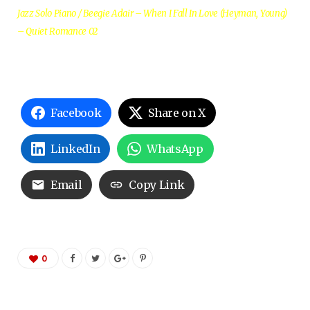
Jazz Solo Piano / Beegie Adair – When I Fall In Love (Heyman, Young)
– Quiet Romance 02
Facebook
Share on X
LinkedIn
WhatsApp
Email
Copy Link
0