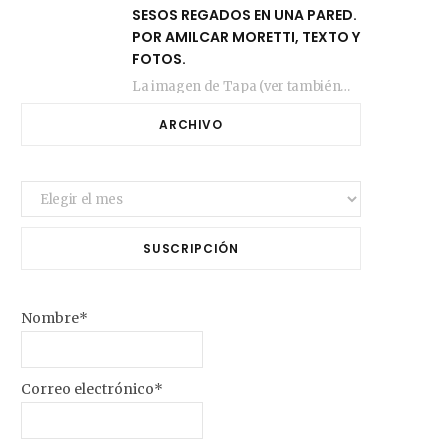
SESOS REGADOS EN UNA PARED.
POR AMILCAR MORETTI, TEXTO Y
FOTOS.
La imagen de Tapa (ver también más arriba) fue compuesta en estos días de febrero…
ARCHIVO
Archivo
SUSCRIPCIÓN
Nombre*
Correo electrónico*