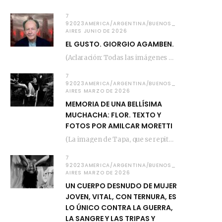
7
92023AMERICA/ARGENTINA/BUENOS_
AIRES JUNIO DE 2026
EL GUSTO. GIORGIO AGAMBEN.
(Aclaración: Todas las imágenes de este posteo fueron tomadas de Bloghemia.com, y todos los…
7
92023AMERICA/ARGENTINA/BUENOS_
AIRES MARZO DE 2026
MEMORIA DE UNA BELLÍSIMA
MUCHACHA: FLOR. TEXTO Y
FOTOS POR AMILCAR MORETTI
(La imagen de Tapa, que se repite arriba, fue compuesta por Amilcar Moretti el viernes…
7
92023AMERICA/ARGENTINA/BUENOS_
AIRES MARZO DE 2026
UN CUERPO DESNUDO DE MUJER
JOVEN, VITAL, CON TERNURA, ES
LO ÚNICO CONTRA LA GUERRA,
LA SANGRE Y LAS TRIPAS Y