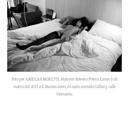
Foto por AMILCAR MORETTI. Myleimi Rawina Prieto. Lunes 6 de
marzo del 2017. ed. Buenos Aires, en suite avenida Callao y calle
Viamonte.