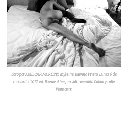
Foto por AMILCAR MORETTI. Myleimi Rawina Prieto. Lunes 6 de
marzo del 2017. ed. Buenos Aires, en suite avenida Callao y calle
Viamonte.