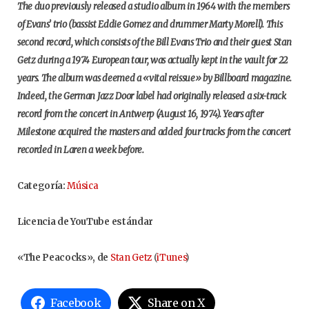
The duo previously released a studio album in 1964 with the members
of Evans’ trio (bassist Eddie Gomez and drummer Marty Morell). This
second record, which consists of the Bill Evans Trio and their guest Stan
Getz during a 1974 European tour, was actually kept in the vault for 22
years. The album was deemed a «vital reissue» by Billboard magazine.
Indeed, the German Jazz Door label had originally released a six-track
record from the concert in Antwerp (August 16, 1974). Years after
Milestone acquired the masters and added four tracks from the concert
recorded in Laren a week before.
Categoría:
Música
Licencia de YouTube estándar
«The Peacocks», de
Stan Getz
(
iTunes
)
Facebook
Share on X