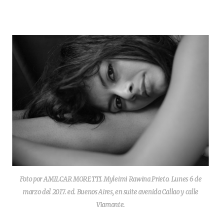
Foto por AMILCAR MORETTI. Myleimi Rawina Prieto. Lunes 6 de
marzo del 2017. ed. Buenos Aires, en suite avenida Callao y calle
Viamonte.