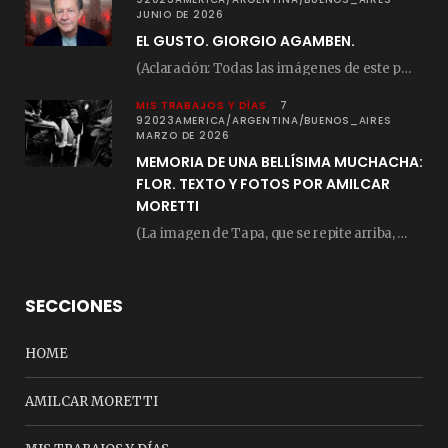
JUNIO DE 2026
EL GUSTO. GIORGIO AGAMBEN.
(Aclaración: Todas las imágenes de este posteo fueron tomadas de Bloghemia.com, y todos los…
MIS TRABAJOS Y DÍAS
7
92023AMERICA/ARGENTINA/BUENOS_AIRES
MARZO DE 2026
MEMORIA DE UNA BELLÍSIMA MUCHACHA:
FLOR. TEXTO Y FOTOS POR AMILCAR
MORETTI
(La imagen de Tapa, que se repite arriba, fue compuesta por Amilcar Moretti el viernes…
SECCIONES
HOME
AMILCAR MORETTI