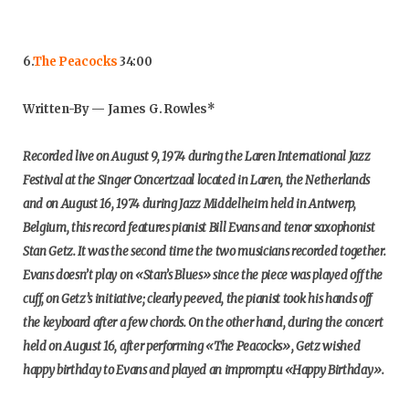
6.
The Peacocks
34:00
Written-By — James G. Rowles*
Recorded live on August 9, 1974 during the Laren International Jazz
Festival at the Singer Concertzaal located in Laren, the Netherlands
and on August 16, 1974 during Jazz Middelheim held in Antwerp,
Belgium, this record features pianist Bill Evans and tenor saxophonist
Stan Getz. It was the second time the two musicians recorded together.
Evans doesn’t play on «Stan’s Blues» since the piece was played off the
cuff, on Getz’s initiative; clearly peeved, the pianist took his hands off
the keyboard after a few chords. On the other hand, during the concert
held on August 16, after performing «The Peacocks», Getz wished
happy birthday to Evans and played an impromptu «Happy Birthday».