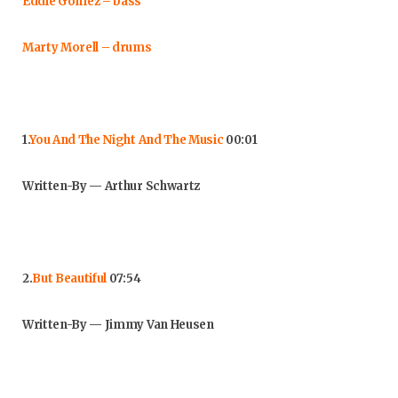
Eddie Gomez – bass
Marty Morell – drums
1.
You And The Night And The Music
00:01
Written-By — Arthur Schwartz
2.
But Beautiful
07:54
Written-By — Jimmy Van Heusen