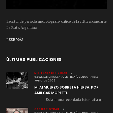
Escritor de periodismo, fotógrafo, crítico de la cultura, cine, arte
La Plata. Argentina
LEER MÁS
ÚLTIMAS PUBLICACIONES
MIS TRABAJOS Y DÍAS
7
92023AMERICA/ARGENTINA/BUENOS_AIRES
JULIO DE 2026
MI ALMUERZO SOBRE LA HIERBA. POR
AMILCAR MORETTI.
Esta es una recordada fotografía que registré…
OTROS Y OTRAS
7
92023AMERICA/ARGENTINA/BUENOS_AIRES