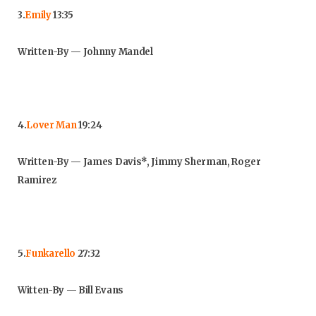
3.
Emily
13:35
Written-By — Johnny Mandel
4.
Lover Man
19:24
Written-By — James Davis*, Jimmy Sherman, Roger
Ramirez
5.
Funkarello
27:32
Witten-By — Bill Evans