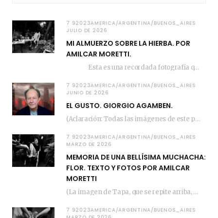
7 92023AMERICA/ARGENTINA/BUENOS_AIRES
JULIO DE 2026
MI ALMUERZO SOBRE LA HIERBA. POR
AMILCAR MORETTI.
Esta es una recordada fotografía que registré…
7 92023AMERICA/ARGENTINA/BUENOS_AIRES
JUNIO DE 2026
EL GUSTO. GIORGIO AGAMBEN.
(Aclaración: Todas las imágenes de este posteo fueron tomadas de Bloghemia.com, y todos los…
7 92023AMERICA/ARGENTINA/BUENOS_AIRES
MARZO DE 2026
MEMORIA DE UNA BELLÍSIMA MUCHACHA:
FLOR. TEXTO Y FOTOS POR AMILCAR
MORETTI
(La imagen de Tapa, que se repite arriba, fue compuesta por Amilcar Moretti el viernes…
7 92023AMERICA/ARGENTINA/BUENOS_AIRES
MARZO DE 2026