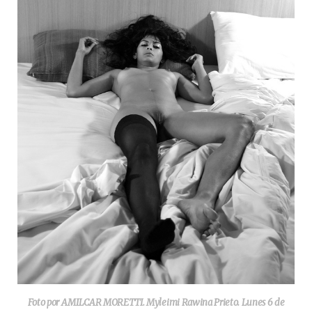
Foto por AMILCAR MORETTI. Myleimi Rawina Prieto. Lunes 6 de