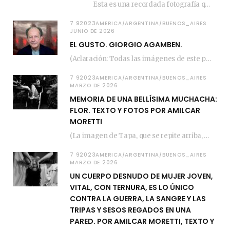
Esta es una recordada fotografía que registré…
7 92023AMERICA/ARGENTINA/BUENOS_AIRES
JUNIO DE 2026
EL GUSTO. GIORGIO AGAMBEN.
(Aclaración: Todas las imágenes de este posteo fueron tomadas de Bloghemia.com, y todos los…
7 92023AMERICA/ARGENTINA/BUENOS_AIRES
MARZO DE 2026
MEMORIA DE UNA BELLÍSIMA MUCHACHA:
FLOR. TEXTO Y FOTOS POR AMILCAR
MORETTI
(La imagen de Tapa, que se repite arriba, fue compuesta por Amilcar Moretti el viernes…
7 92023AMERICA/ARGENTINA/BUENOS_AIRES
MARZO DE 2026
UN CUERPO DESNUDO DE MUJER JOVEN,
VITAL, CON TERNURA, ES LO ÚNICO
CONTRA LA GUERRA, LA SANGRE Y LAS
TRIPAS Y SESOS REGADOS EN UNA
PARED. POR AMILCAR MORETTI, TEXTO Y