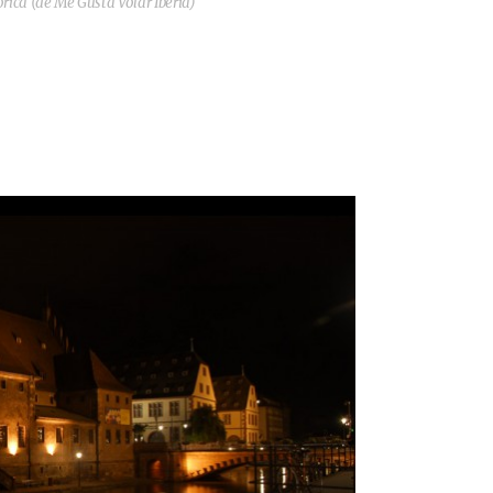
órica (de Me Gusta Volar Iberia)