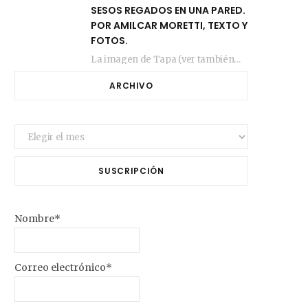
SESOS REGADOS EN UNA PARED.
POR AMILCAR MORETTI, TEXTO Y
FOTOS.
La imagen de Tapa (ver también más arriba) fue compuesta en estos días de febrero…
ARCHIVO
Archivo
SUSCRIPCIÓN
Nombre*
Correo electrónico*