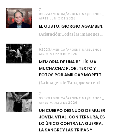
7
92023AMERICA/ARGENTINA/BUENOS_
AIRES JUNIO DE 2026
EL GUSTO. GIORGIO AGAMBEN.
(Aclaración: Todas las imágenes de este posteo fueron tomadas de Bloghemia.com, y todos los…
7
92023AMERICA/ARGENTINA/BUENOS_
AIRES MARZO DE 2026
MEMORIA DE UNA BELLÍSIMA
MUCHACHA: FLOR. TEXTO Y
FOTOS POR AMILCAR MORETTI
(La imagen de Tapa, que se repite arriba, fue compuesta por Amilcar Moretti el viernes…
7
92023AMERICA/ARGENTINA/BUENOS_
AIRES MARZO DE 2026
UN CUERPO DESNUDO DE MUJER
JOVEN, VITAL, CON TERNURA, ES
LO ÚNICO CONTRA LA GUERRA,
LA SANGRE Y LAS TRIPAS Y