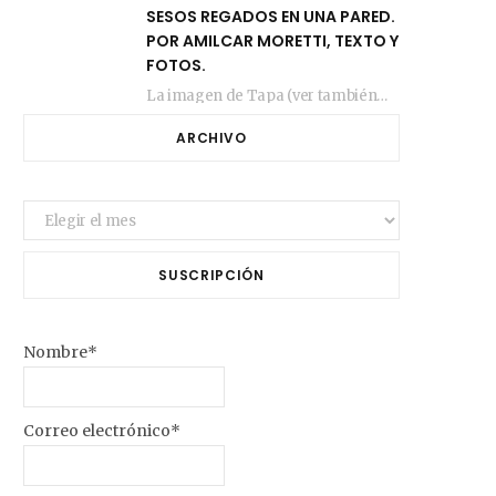
SESOS REGADOS EN UNA PARED.
POR AMILCAR MORETTI, TEXTO Y
FOTOS.
La imagen de Tapa (ver también más arriba) fue compuesta en estos días de febrero…
ARCHIVO
Archivo
SUSCRIPCIÓN
Nombre*
Correo electrónico*