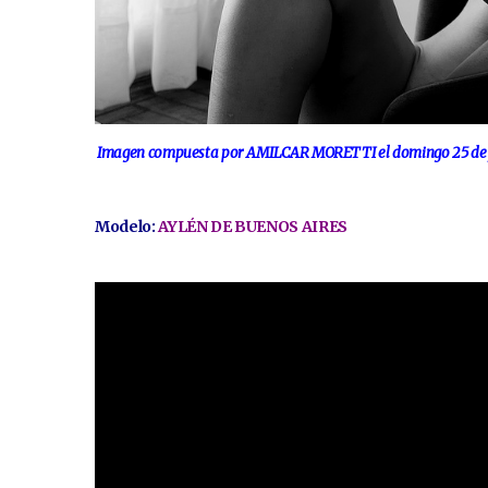
Imagen compuesta por AMILCAR MORETTI el domingo 25 de julio
Modelo:
AYLÉN DE BUENOS AIRES