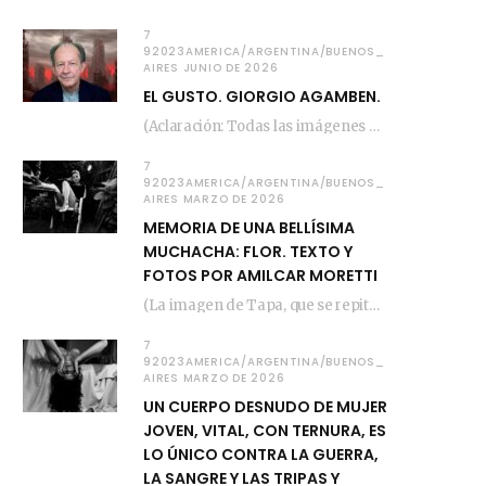
7
92023AMERICA/ARGENTINA/BUENOS_
AIRES JUNIO DE 2026
EL GUSTO. GIORGIO AGAMBEN.
(Aclaración: Todas las imágenes de este posteo fueron tomadas de Bloghemia.com, y todos los…
7
92023AMERICA/ARGENTINA/BUENOS_
AIRES MARZO DE 2026
MEMORIA DE UNA BELLÍSIMA
MUCHACHA: FLOR. TEXTO Y
FOTOS POR AMILCAR MORETTI
(La imagen de Tapa, que se repite arriba, fue compuesta por Amilcar Moretti el viernes…
7
92023AMERICA/ARGENTINA/BUENOS_
AIRES MARZO DE 2026
UN CUERPO DESNUDO DE MUJER
JOVEN, VITAL, CON TERNURA, ES
LO ÚNICO CONTRA LA GUERRA,
LA SANGRE Y LAS TRIPAS Y