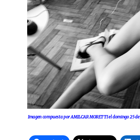
Imagen compuesta por AMILCAR MORETTI el domingo 25 de julio