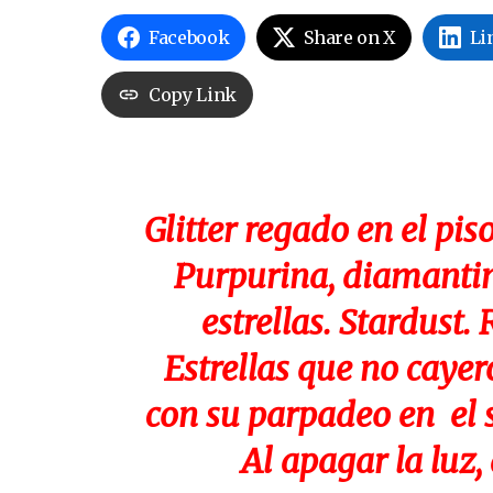
Facebook
Share on X
Li
Copy Link
Glitter regado en el pi
Purpurina, diamantin
estrellas. Stardust.
Estrellas que no cay
con su parpadeo en el su
Al apagar la luz, 