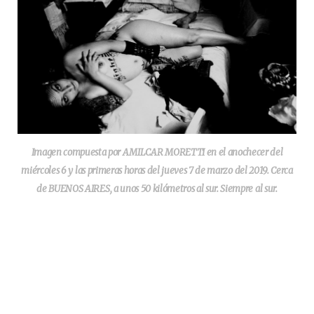
Imagen compuesta por AMILCAR MORETTI en el anochecer del
miércoles 6 y las primeras horas del jueves 7 de marzo del 2019. Cerca
de BUENOS AIRES, a unos 50 kilómetros al sur. Siempre al
sur.