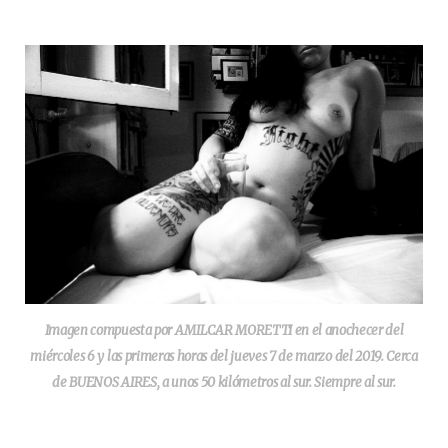
Imagen compuesta por AMILCAR MORETTI en el anochecer del
miércoles 6 y las primeras horas del jueves 7 de marzo del 2019. Cerca
de BUENOS AIRES, a unos 50 kilómetros al sur. Siempre al sur.