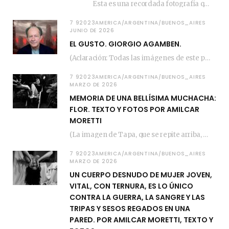
Esta es una recordada fotografía que registré…
7 92023AMERICA/ARGENTINA/BUENOS_AIRES
JUNIO DE 2026
EL GUSTO. GIORGIO AGAMBEN.
(Aclaración: Todas las imágenes de este posteo fueron tomadas de Bloghemia.com, y todos los…
7 92023AMERICA/ARGENTINA/BUENOS_AIRES
MARZO DE 2026
MEMORIA DE UNA BELLÍSIMA MUCHACHA:
FLOR. TEXTO Y FOTOS POR AMILCAR
MORETTI
(La imagen de Tapa, que se repite arriba, fue compuesta por Amilcar Moretti el viernes…
7 92023AMERICA/ARGENTINA/BUENOS_AIRES
MARZO DE 2026
UN CUERPO DESNUDO DE MUJER JOVEN,
VITAL, CON TERNURA, ES LO ÚNICO
CONTRA LA GUERRA, LA SANGRE Y LAS
TRIPAS Y SESOS REGADOS EN UNA
PARED. POR AMILCAR MORETTI, TEXTO Y