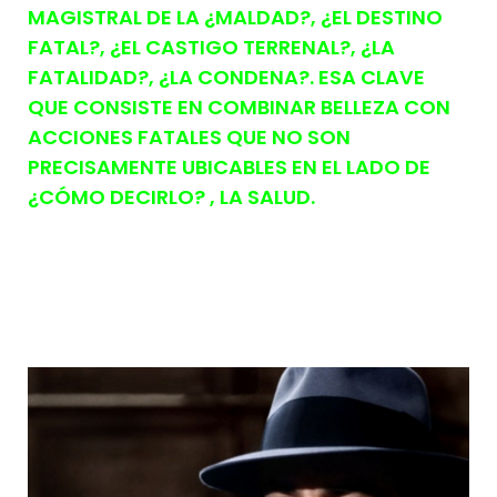
MAGISTRAL DE LA ¿MALDAD?, ¿EL DESTINO
FATAL?, ¿EL CASTIGO TERRENAL?, ¿LA
FATALIDAD?, ¿LA CONDENA?. ESA CLAVE
QUE CONSISTE EN COMBINAR BELLEZA CON
ACCIONES FATALES QUE NO SON
PRECISAMENTE UBICABLES EN EL LADO DE
¿CÓMO DECIRLO? , LA SALUD.