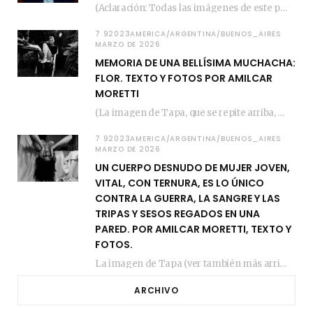
(Aclaración: Todas las imágenes de este posteo fueron tomadas de Bloghemia.com, y todos los…
7 92023AMERICA/ARGENTINA/BUENOS_AIRES
MARZO DE 2026
MEMORIA DE UNA BELLÍSIMA MUCHACHA:
FLOR. TEXTO Y FOTOS POR AMILCAR
MORETTI
(La imagen de Tapa, que se repite arriba, fue compuesta por Amilcar Moretti el viernes…
7 92023AMERICA/ARGENTINA/BUENOS_AIRES
MARZO DE 2026
UN CUERPO DESNUDO DE MUJER JOVEN,
VITAL, CON TERNURA, ES LO ÚNICO
CONTRA LA GUERRA, LA SANGRE Y LAS
TRIPAS Y SESOS REGADOS EN UNA
PARED. POR AMILCAR MORETTI, TEXTO Y
FOTOS.
La imagen de Tapa (ver también más arriba) fue compuesta en estos días de febrero…
ARCHIVO