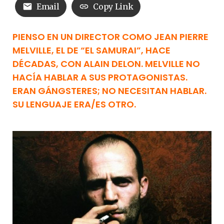
Email
Copy Link
PIENSO EN UN DIRECTOR COMO JEAN PIERRE
MELVILLE, EL DE “EL SAMURAI”, HACE
DÉCADAS, CON ALAIN DELON. MELVILLE NO
HACÍA HABLAR A SUS PROTAGONISTAS.
ERAN GÁNGSTERES; NO NECESITAN HABLAR.
SU LENGUAJE ERA/ES OTRO.