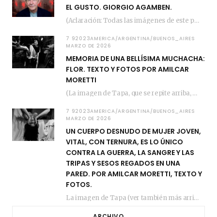
EL GUSTO. GIORGIO AGAMBEN.
(Aclaración: Todas las imágenes de este posteo fueron tomadas de Bloghemia.com, y todos los…
7 92023AMERICA/ARGENTINA/BUENOS_AIRES
MARZO DE 2026
MEMORIA DE UNA BELLÍSIMA MUCHACHA:
FLOR. TEXTO Y FOTOS POR AMILCAR
MORETTI
(La imagen de Tapa, que se repite arriba, fue compuesta por Amilcar Moretti el viernes…
7 92023AMERICA/ARGENTINA/BUENOS_AIRES
MARZO DE 2026
UN CUERPO DESNUDO DE MUJER JOVEN,
VITAL, CON TERNURA, ES LO ÚNICO
CONTRA LA GUERRA, LA SANGRE Y LAS
TRIPAS Y SESOS REGADOS EN UNA
PARED. POR AMILCAR MORETTI, TEXTO Y
FOTOS.
La imagen de Tapa (ver también más arriba) fue compuesta en estos días de febrero…
ARCHIVO