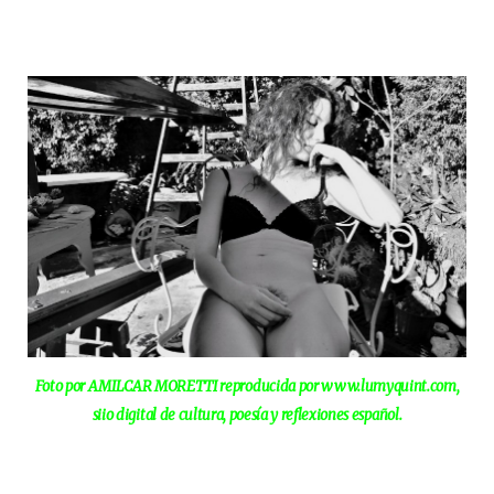
Foto por AMILCAR MORETTI reproducida por www.lumyquint.com,
siio digital de cultura, poesía y reflexiones español.