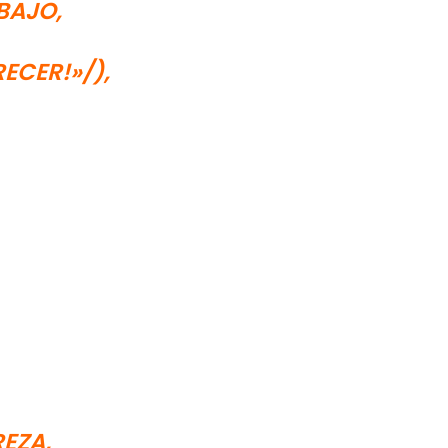
BAJO,
ECER!»/),
EZA,