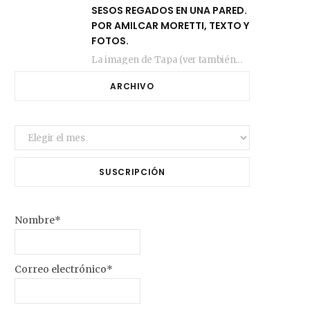
SESOS REGADOS EN UNA PARED.
POR AMILCAR MORETTI, TEXTO Y
FOTOS.
La imagen de Tapa (ver también más arriba) fue compuesta en estos días de febrero…
ARCHIVO
Archivo
SUSCRIPCIÓN
Nombre*
Correo electrónico*