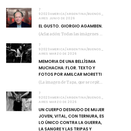
7
92023AMERICA/ARGENTINA/BUENOS_
AIRES JUNIO DE 2026
EL GUSTO. GIORGIO AGAMBEN.
(Aclaración: Todas las imágenes de este posteo fueron tomadas de Bloghemia.com, y todos los…
7
92023AMERICA/ARGENTINA/BUENOS_
AIRES MARZO DE 2026
MEMORIA DE UNA BELLÍSIMA
MUCHACHA: FLOR. TEXTO Y
FOTOS POR AMILCAR MORETTI
(La imagen de Tapa, que se repite arriba, fue compuesta por Amilcar Moretti el viernes…
7
92023AMERICA/ARGENTINA/BUENOS_
AIRES MARZO DE 2026
UN CUERPO DESNUDO DE MUJER
JOVEN, VITAL, CON TERNURA, ES
LO ÚNICO CONTRA LA GUERRA,
LA SANGRE Y LAS TRIPAS Y