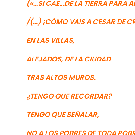
(«…SI CAE…DE LA TIERRA PARA A
/(…) ¡CÓMO VAIS A CESAR DE CR
EN LAS VILLAS,
ALEJADOS, DE LA CIUDAD
TRAS ALTOS MUROS.
¿TENGO QUE RECORDAR?
TENGO QUE SEÑALAR,
NO A LOS POBRES DE TODA POBR