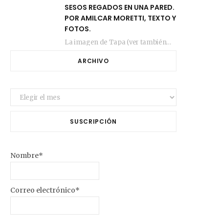
SESOS REGADOS EN UNA PARED.
POR AMILCAR MORETTI, TEXTO Y
FOTOS.
La imagen de Tapa (ver también más arriba) fue compuesta en estos días de febrero…
ARCHIVO
Archivo
SUSCRIPCIÓN
Nombre*
Correo electrónico*