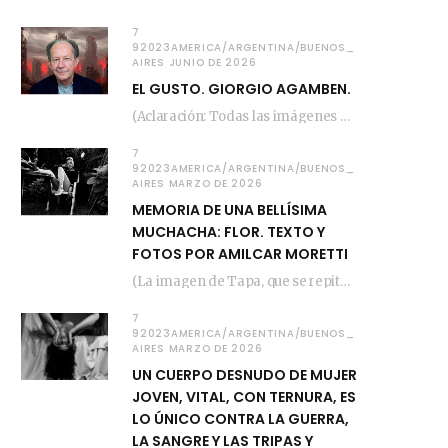
7
92023AMERICA/ARGENTINA/BUENOS_
AIRES JUNIO DE 2026
EL GUSTO. GIORGIO AGAMBEN.
(Aclaración: Todas las imágenes de este posteo fueron tomadas de Bloghemia.com, y todos los…
7
92023AMERICA/ARGENTINA/BUENOS_
AIRES MARZO DE 2026
MEMORIA DE UNA BELLÍSIMA
MUCHACHA: FLOR. TEXTO Y
FOTOS POR AMILCAR MORETTI
(La imagen de Tapa, que se repite arriba, fue compuesta por Amilcar Moretti el viernes…
7
92023AMERICA/ARGENTINA/BUENOS_
AIRES MARZO DE 2026
UN CUERPO DESNUDO DE MUJER
JOVEN, VITAL, CON TERNURA, ES
LO ÚNICO CONTRA LA GUERRA,
LA SANGRE Y LAS TRIPAS Y