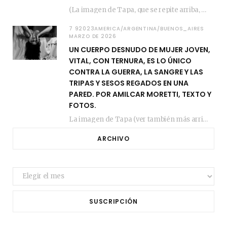
(La imagen de Tapa, que se repite arriba, fue compuesta por Amilcar Moretti el viernes…
7 92023AMERICA/ARGENTINA/BUENOS_AIRES
MARZO DE 2026
UN CUERPO DESNUDO DE MUJER JOVEN,
VITAL, CON TERNURA, ES LO ÚNICO
CONTRA LA GUERRA, LA SANGRE Y LAS
TRIPAS Y SESOS REGADOS EN UNA
PARED. POR AMILCAR MORETTI, TEXTO Y
FOTOS.
La imagen de Tapa (ver también más arriba) fue compuesta en estos días de febrero…
ARCHIVO
Archivo
SUSCRIPCIÓN