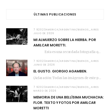
ÚLTIMAS PUBLICACIONES
7 92023AMERICA/ARGENTINA/BUENOS_AIRES
JULIO DE 2026
MI ALMUERZO SOBRE LA HIERBA. POR
AMILCAR MORETTI.
Esta es una recordada fotografía que registré…
7 92023AMERICA/ARGENTINA/BUENOS_AIRES
JUNIO DE 2026
EL GUSTO. GIORGIO AGAMBEN.
(Aclaración: Todas las imágenes de este posteo fueron tomadas de Bloghemia.com, y todos los…
7 92023AMERICA/ARGENTINA/BUENOS_AIRES
MARZO DE 2026
MEMORIA DE UNA BELLÍSIMA MUCHACHA:
FLOR. TEXTO Y FOTOS POR AMILCAR
MORETTI