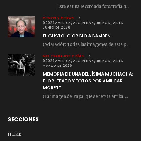
Esta es una recordada fotografía que registré…
OTROS Y OTRAS
7
92023AMERICA/ARGENTINA/BUENOS_AIRES
JUNIO DE 2026
EL GUSTO. GIORGIO AGAMBEN.
(Aclaración: Todas las imágenes de este posteo fueron tomadas de Bloghemia.com, y todos los…
MIS TRABAJOS Y DÍAS
7
92023AMERICA/ARGENTINA/BUENOS_AIRES
MARZO DE 2026
MEMORIA DE UNA BELLÍSIMA MUCHACHA:
FLOR. TEXTO Y FOTOS POR AMILCAR
MORETTI
(La imagen de Tapa, que se repite arriba, fue compuesta por Amilcar Moretti el viernes…
SECCIONES
HOME